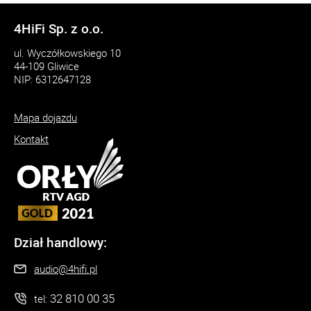
4HiFi Sp. z o.o.
ul. Wyczółkowskiego 10
44-109 Gliwice
NIP: 6312647128
Mapa dojazdu
Kontakt
Dział handlowy:
audio@4hifi.pl
32 810 00 35
tel: