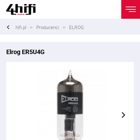
hifi.pl
Producenci
ELROG
Elrog ER5U4G