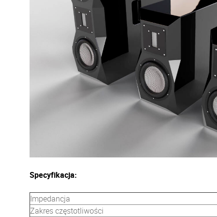
Specyfikacja:
Impedancja
Zakres częstotliwości