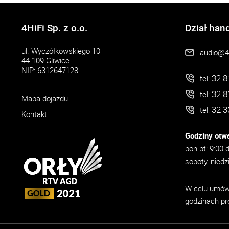
4HiFi Sp. z o.o.
Dział han
ul. Wyczółkowskiego 10
audio@4h
44-109 Gliwice
NIP: 6312647128
32 8
tel:
32 8
tel:
Mapa dojazdu
32 3
tel:
Kontakt
Godziny otwa
pon-pt: 9:00 
soboty, niedz
W celu umówi
godzinach pr