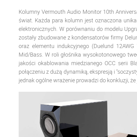
Kolumny Vermouth Audio Monitor 10th Anniversar
świat. Każda para kolumn jest oznaczona unik
elektronicznych. W porównaniu do modelu Upgr
zostały zbudowane z kondensatorów firmy Delund
oraz elementu indukcyjnego (Duelund 12AWG 
Mid/Bass. W roli głośnika wysokotonowego twe
jakości okablowania miedzianego OCC serii Bl
połączeniu z dużą dynamiką, ekspresją i "socz
jednak ogólne wrażenie prowadzi do konkluzji, że