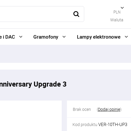
PLN
Waluta
 i DAC
Gramofony
Lampy elektronowe
nniversary Upgrade 3
Brak ocen
(
Dodaj opinię
)
VER-10TH-UP3
Kod produktu