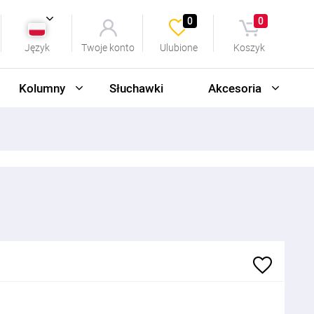
0
0
Język
Twoje konto
Ulubione
Koszyk
Kolumny
Słuchawki
Akcesoria