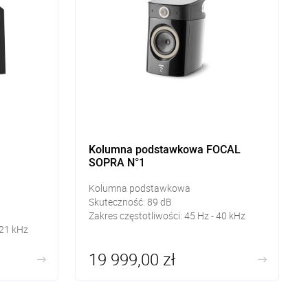
Kolumna podstawkowa FOCAL
SOPRA N°1
Kolumna podstawkowa
Skuteczność:
89
dB
Zakres częstotliwości: 45
Hz - 40 kHz
 21 kHz
19 999,00 zł