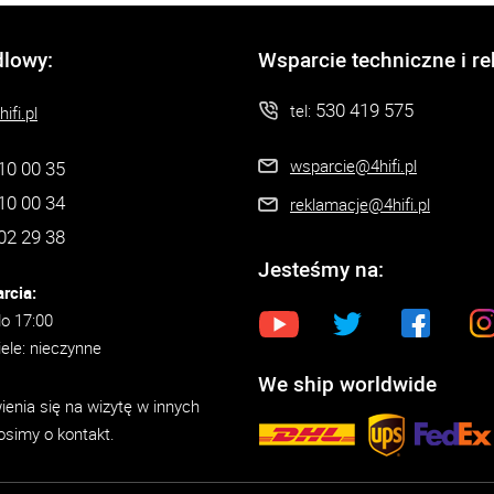
dlowy:
Wsparcie techniczne i r
530 419 575
tel:
ifi.pl
wsparcie@4hifi.pl
10 00 35
10 00 34
reklamacje@4hifi.pl
02 29 38
Jesteśmy na:
rcia:
do 17:00
iele: nieczynne
We ship worldwide
enia się na wizytę w innych
osimy o kontakt.