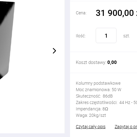
31 900,00 
Cena:
Ilość:
szt.
Koszt dostawy:
0,00
Kolumny podstawkowe
Moc znamionowa: 50 W
Skuteczność: 86dB
Zakres częstotliwości: 44 Hz - 
Impendancja: 8Ω
Waga: 20kg/szt
Czytaj cały opis
Zapytaj o p