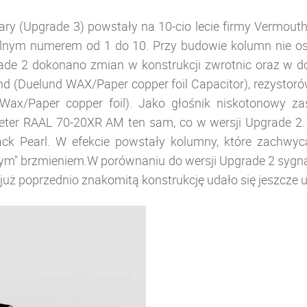
y (Upgrade 3) powstały na 10-cio lecie firmy Vermouth.
alnym numerem od 1 do 10. Przy budowie kolumn nie os
ade 2 dokonano zmian w konstrukcji zwrotnic oraz w do
 (Duelund WAX/Paper copper foil Capacitor), rezystoró
Wax/Paper copper foil). Jako głośnik niskotonowy z
eter RAAL 70-20XR AM ten sam, co w wersji Upgrade 2
ack Pearl. W efekcie powstały kolumny, które zachwyc
ystym" brzmieniem.W porównaniu do wersji Upgrade 2 syg
 już poprzednio znakomitą konstrukcję udało się jeszcze 