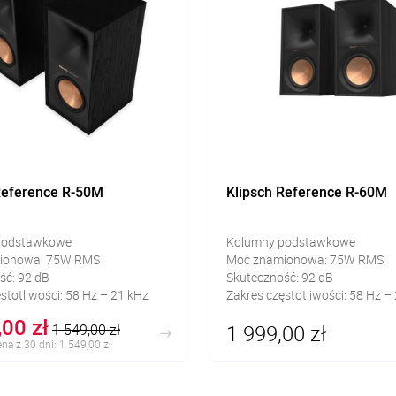
Reference R-50M
Klipsch Reference R-60M
podstawkowe
Kolumny podstawkowe
ionowa: 75W RMS
Moc znamionowa: 75W RMS
ść: 92 dB
Skuteczność: 92 dB
stotliwości: 58 Hz – 21 kHz
Zakres częstotliwości: 58 Hz –
,00 zł
1 999,00 zł
1 549,00 zł
na z 30 dni: 1 549,00 zł