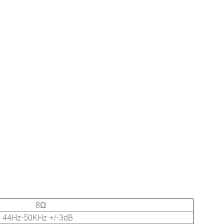
8Ω
44Hz-50KHz +/-3dB