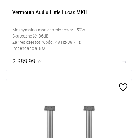
Vermouth Audio Little Lucas MKII
Maksymalna moc znamionowa: 150W
Skuteczność: 86dB
Zakres częstotliwości: 48 Hz-38 kHz
Impendancja:
8Ω
Waga: 11kg
2 989,99 zł
Wymiary: 340mm x 175mm x 320mm