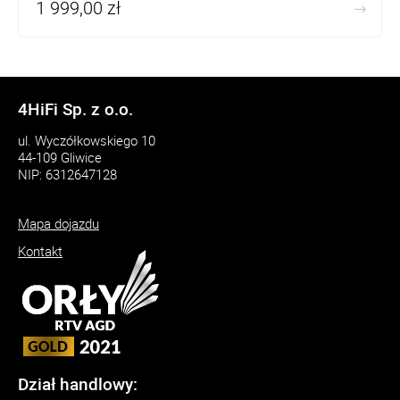
1 999,00 zł
4HiFi Sp. z o.o.
ul. Wyczółkowskiego 10
44-109 Gliwice
NIP: 6312647128
Mapa dojazdu
Kontakt
Dział handlowy: