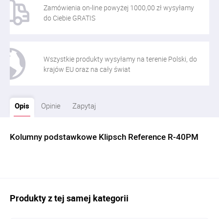
Zamówienia on-line powyżej 1000,00 zł wysyłamy
do Ciebie GRATIS
Wszystkie produkty wysyłamy na terenie Polski, do
krajów EU oraz na cały świat
Opis
Opinie
Zapytaj
Kolumny podstawkowe Klipsch Reference R-40PM
Produkty z tej samej kategorii