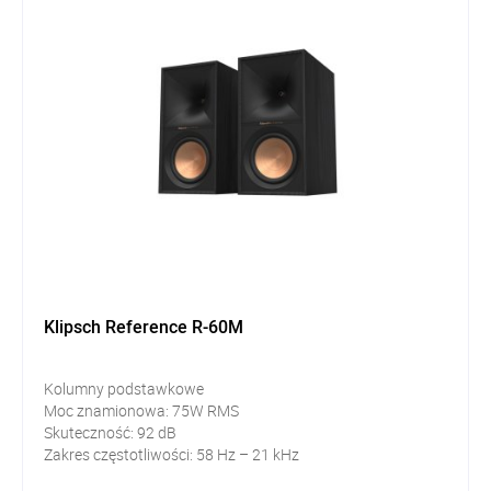
Klipsch Reference R-60M
Kolumny podstawkowe
Moc znamionowa: 75W RMS
Skuteczność: 92 dB
Zakres częstotliwości: 58 Hz – 21 kHz