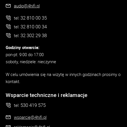
audio@4hifi.pl
32 810 00 35
tel:
32 810 00 34
tel:
32 302 29 38
tel:
Godziny otwarcia:
pon-pt: 9:00 do 17:00
soboty, niedziele: nieczynne
W celu umówienia się na wizytę w innych godzinach prosimy o
kontakt.
Wsparcie techniczne i reklamacje
530 419 575
tel:
wsparcie@4hifi.pl
reklamacje@4hifi.pl