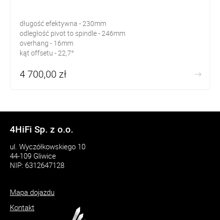
długość efektywna - 230mm
odległość pivot to spindle - 246mm
overhang - 16mm
kąt offsetu - 22,7°
masa ramienia - 585g
4 700,00 zł
4HiFi Sp. z o.o.
ul. Wyczółkowskiego 10
44-109 Gliwice
NIP: 6312647128
Mapa dojazdu
Kontakt