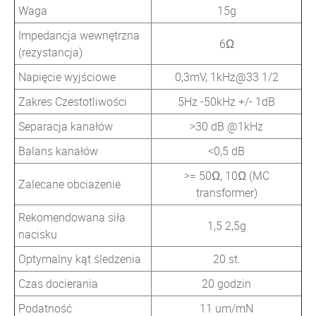
Waga
15g
Impedancja wewnętrzna
6Ω
(rezystancja)
Napięcie wyjściowe
0,3mV, 1kHz@33 1/2
Zakres Czestotliwości
5Hz -50kHz +/- 1dB
Separacja kanałów
>30 dB @1kHz
Balans kanałów
<0,5 dB
>= 50Ω, 10Ω (MC
Zalecane obciażenie
transformer)
Rekomendowana siła
1,5 2,5g
nacisku
Optymalny kąt śledzenia
20 st.
Czas docierania
20 godzin
Podatność
11 um/mN