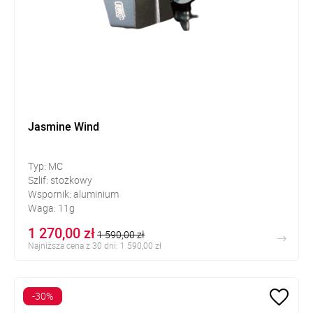
Jasmine Wind
Typ: MC
Szlif: stożkowy
Wspornik: aluminium
Waga: 11g
1 270,00 zł
1 590,00 zł
Najniższa cena z 30 dni: 1 590,00 zł
-30%