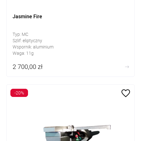
Jasmine Fire
Typ: MC
Szlif: eliptyczny
Wspornik: aluminium
Waga: 11g
2 700,00 zł
-20%