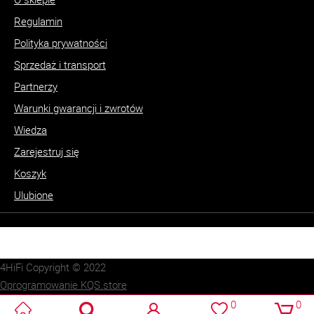
Regulamin
Polityka prywatności
Sprzedaż i transport
Partnerzy
Warunki gwarancji i zwrotów
Wiedza
Zarejestruj się
Koszyk
Ulubione
4HiFi Copyright © 2022
Oprogramowanie KQS.store
Realizacja:
SUCRO.pl
0
0