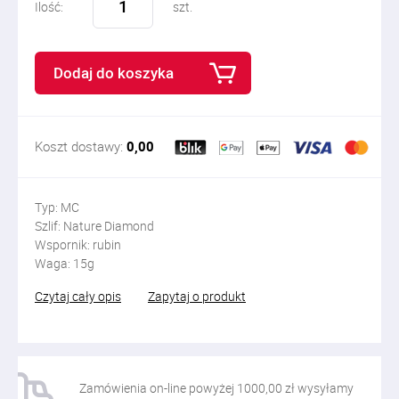
Ilość:
szt.
Dodaj do koszyka
Koszt dostawy:
0,00
Typ: MC
Szlif: Nature Diamond
Wspornik: rubin
Waga: 15g
Czytaj cały opis
Zapytaj o produkt
Zamówienia on-line powyżej 1000,00 zł wysyłamy