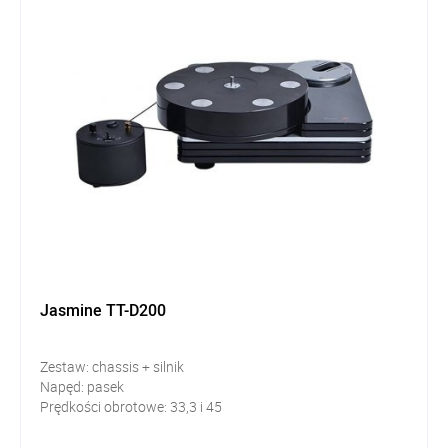
Jasmine TT-D200
Zestaw: chassis + silnik
Napęd: pasek
Prędkości obrotowe: 33,3 i 45