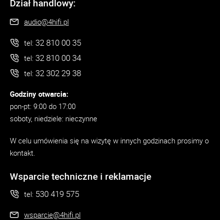
Dział handlowy:
audio@4hifi.pl
32 810 00 35
tel:
32 810 00 34
tel:
32 302 29 38
tel:
Godziny otwarcia:
pon-pt: 9:00 do 17:00
soboty, niedziele: nieczynne
W celu umówienia się na wizytę w innych godzinach prosimy o
kontakt.
Wsparcie techniczne i reklamacje
530 419 575
tel:
wsparcie@4hifi.pl