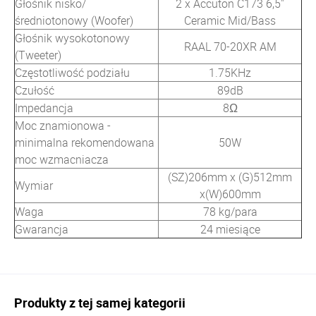
Głośnik nisko/
2 x Accuton C173 6,5"
średniotonowy (Woofer)
Ceramic Mid/Bass
Głośnik wysokotonowy
RAAL 70-20XR AM
(Tweeter)
Częstotliwość podziału
1.75KHz
Czułość
89dB
Impedancja
8Ω
Moc znamionowa -
minimalna rekomendowana
50W
moc wzmacniacza
(SZ)206mm x (G)512mm
Wymiar
x(W)600mm
Waga
78 kg/para
Gwarancja
24 miesiące
Produkty z tej samej kategorii