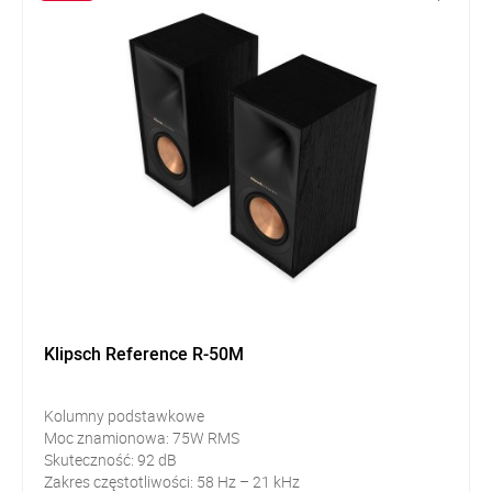
Klipsch Reference R-50M
Kolumny podstawkowe
Moc znamionowa: 75W RMS
Skuteczność: 92 dB
Zakres częstotliwości: 58 Hz – 21 kHz