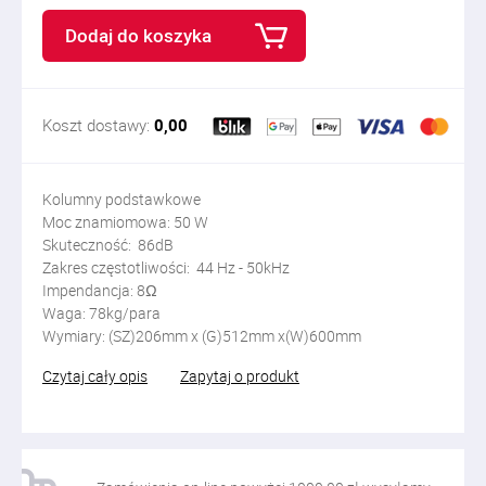
Dodaj do koszyka
Koszt dostawy:
0,00
Kolumny podstawkowe
Moc znamiomowa: 50 W
Skuteczność: 86dB
Zakres częstotliwości: 44 Hz - 50kHz
Impendancja: 8Ω
Waga: 78kg/para
Wymiary: (SZ)206mm x (G)512mm x(W)600mm
Czytaj cały opis
Zapytaj o produkt