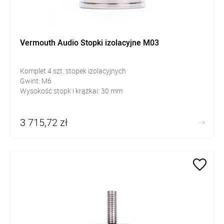
Vermouth Audio Stopki izolacyjne M03
Komplet 4 szt. stopek izolacyjnych
Gwint: M6
Wysokość stopk i krążkai: 30 mm
3 715,72 zł