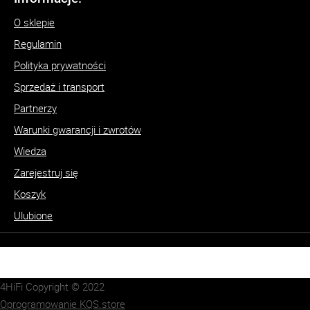
O sklepie
Regulamin
Polityka prywatności
Sprzedaż i transport
Partnerzy
Warunki gwarancji i zwrotów
Wiedza
Zarejestruj się
Koszyk
Ulubione
4HiFi Copyright © 2022
Oprogramowanie KQS.store