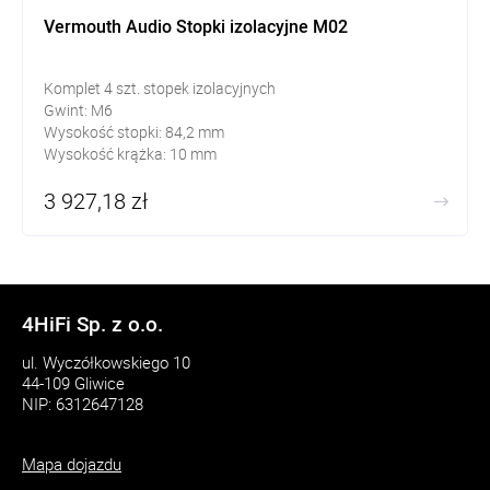
Vermouth Audio Stopki izolacyjne M02
Komplet 4 szt. stopek izolacyjnych
Gwint: M6
Wysokość stopki: 84,2 mm
Wysokość krążka: 10 mm
3 927,18 zł
4HiFi Sp. z o.o.
ul. Wyczółkowskiego 10
44-109 Gliwice
NIP: 6312647128
Mapa dojazdu