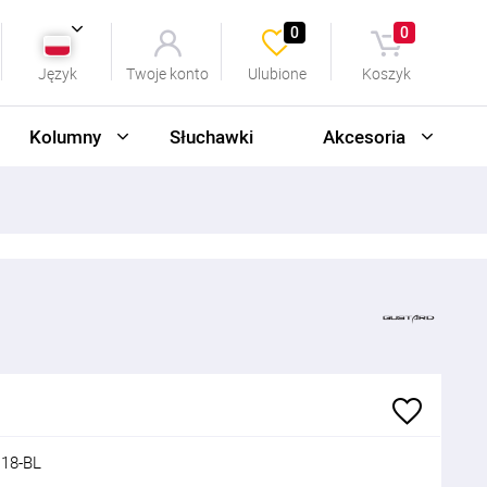
0
0
Język
Twoje konto
Ulubione
Koszyk
Kolumny
Słuchawki
Akcesoria
18-BL