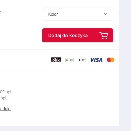
ł
Kolor
Dodaj do koszyka
300 ppb
0 ppb
rodukt