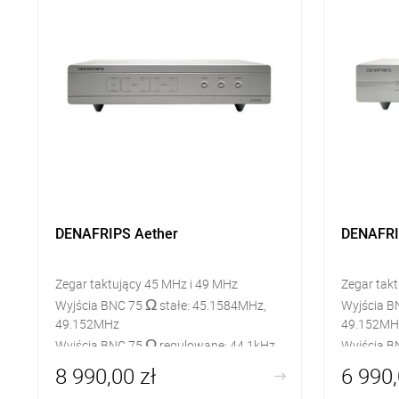
DENAFRIPS Aether
DENAFRI
Zegar taktujący 45 MHz i 49 MHz
Zegar tak
Ω
Wyjścia BNC 75
stałe: 45.1584MHz,
Wyjścia B
49.152MHz
49.152MH
Ω
​Wyjścia BNC 75
regulowane: 44.1kHz,
​Wyjścia 
48kHz
48kHz
8 990,00 zł
6 990,
11.2896MHz, 12.288MHz, 22.5792MHz,
11.2896M