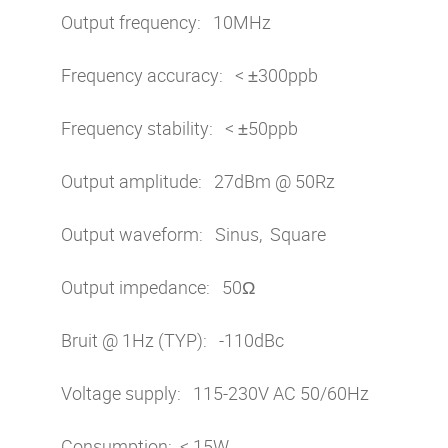
Output frequency: 10MHz
Frequency accuracy: < ±300ppb
Frequency stability: < ±50ppb
Output amplitude: 27dBm @ 50Rz
Output waveform: Sinus, Square
Output impedance: 50Ω
Bruit @ 1Hz (TYP): -110dBc
Voltage supply: 115-230V AC 50/60Hz
Consumption: < 15W