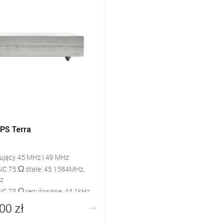
PS Terra
tujący 45 MHz i 49 MHz
Ω
NC 75
stałe: 45.1584MHz,
z
Ω
BNC 75
regulowane: 44.1kHz,
00 zł
Hz, 12.288MHz, 22.5792MHz,