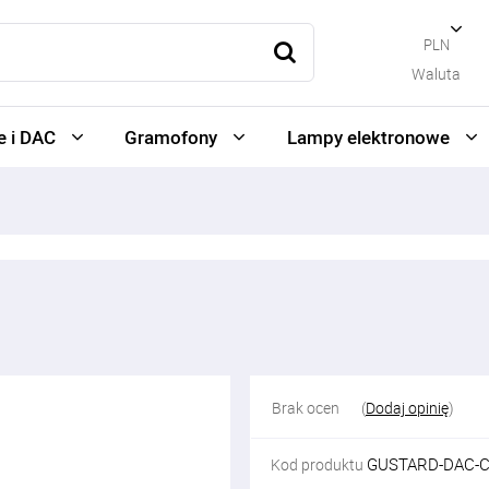
PLN
Waluta
 i DAC
Gramofony
Lampy elektronowe
Brak ocen
(
Dodaj opinię
)
GUSTARD-DAC-C
Kod produktu