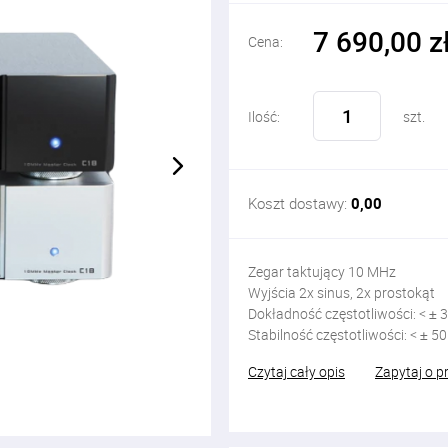
7 690,00 z
Cena:
Ilość:
szt.
Koszt dostawy:
0,00
Zegar taktujący 10 MHz
Wyjścia 2x sinus, 2x prostokąt
Dokładność częstotliwości: < ± 
Stabilność częstotliwości: < ± 5
Czytaj cały opis
Zapytaj o p