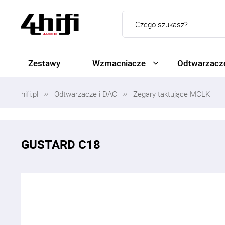
Zestawy
Wzmacniacze
Odtwarzacze
hifi.pl
Odtwarzacze i DAC
Zegary taktujące MCLK
GUSTARD C18