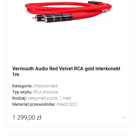
Vermouth Audio Red Velvet RCA gold interkonekt
1m
Kategoria:
Interconnect
Typ wtyku:
RCA złocone
Rodzaj:
niesymetryczne, 1 metr
Materiał przewodnika:
miedź OCC
1 299,00 zł