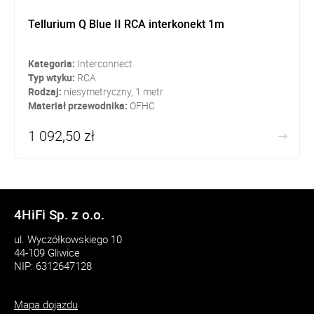
Tellurium Q Blue II RCA interkonekt 1m
Kategoria:
Interconnect
Typ wtyku:
RCA
Rodzaj:
niesymetryczny, 1 metr
Materiał przewodnika:
OFHC
1 092,50 zł
4HiFi Sp. z o.o.
ul. Wyczółkowskiego 10
44-109 Gliwice
NIP: 6312647128
Mapa dojazdu