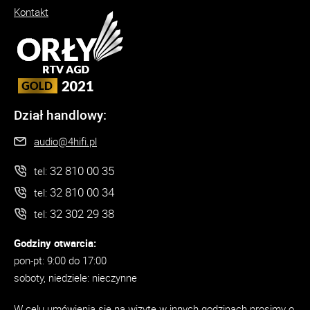
Kontakt
Dział handlowy:
audio@4hifi.pl
32 810 00 35
tel:
32 810 00 34
tel:
32 302 29 38
tel:
Godziny otwarcia:
pon-pt: 9:00 do 17:00
soboty, niedziele: nieczynne
W celu umówienia się na wizytę w innych godzinach prosimy o