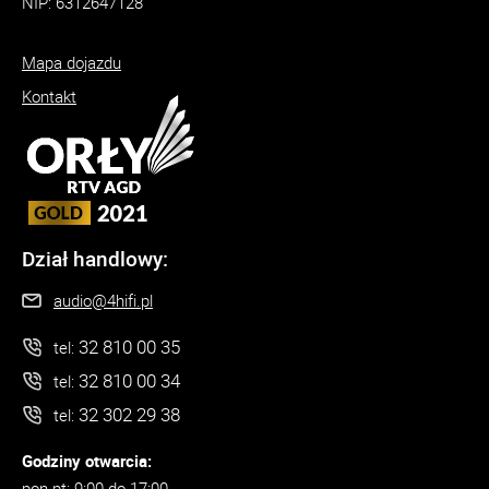
NIP: 6312647128
Mapa dojazdu
Kontakt
Dział handlowy:
audio@4hifi.pl
32 810 00 35
tel:
32 810 00 34
tel:
32 302 29 38
tel:
Godziny otwarcia:
pon-pt: 9:00 do 17:00