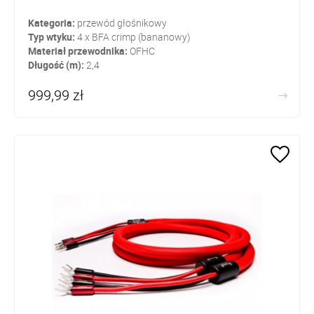
Kategoria:
przewód głośnikowy
Typ wtyku:
4 x BFA crimp (bananowy)
Materiał przewodnika:
OFHC
Długość (m):
2,4
999,99 zł