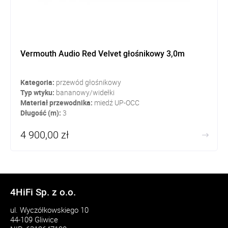
Vermouth Audio Red Velvet głośnikowy 3,0m
Kategoria:
przewód głośnikowy
Typ wtyku:
bananowy/widełki
Materiał przewodnika:
miedź UP-OCC
Długość (m):
3
4 900,00 zł
4HiFi Sp. z o.o.
ul. Wyczółkowskiego 10
44-109 Gliwice