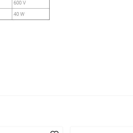
600 V
40 W