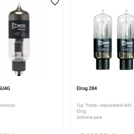
R5U4G
Elrog 284
townicza
Typ: Trioda - odpowiednik 845
Elrog
Dobrana para