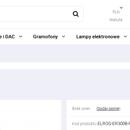
PLN
Waluta
 i DAC
Gramofony
Lampy elektronowe
Brak ocen
(
Dodaj opinię
)
ELROG-ER300B-
Kod produktu