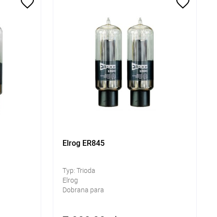
Elrog ER845
Typ: Trioda
Elrog
Dobrana para