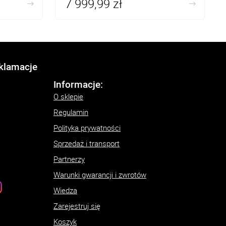
7 999,99 zł
eklamacje
Informacje:
O sklepie
Regulamin
Polityka prywatności
Sprzedaż i transport
Partnerzy
Warunki gwarancji i zwrotów
Wiedza
Zarejestruj się
Koszyk