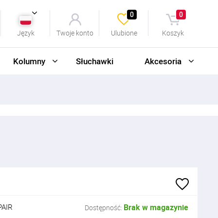
0
0
Język
Twoje konto
Ulubione
Koszyk
Kolumny
Słuchawki
Akcesoria
PAIR
Brak w magazynie
Dostępność: