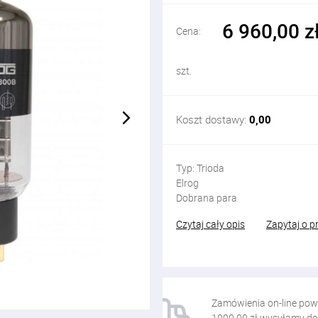
6 960,00 z
Cena:
szt.
Koszt dostawy:
0,00
Typ: Trioda
Elrog
Dobrana para
Czytaj cały opis
Zapytaj o p
Zamówienia on-line pow
1000,00 zł wysyłamy do