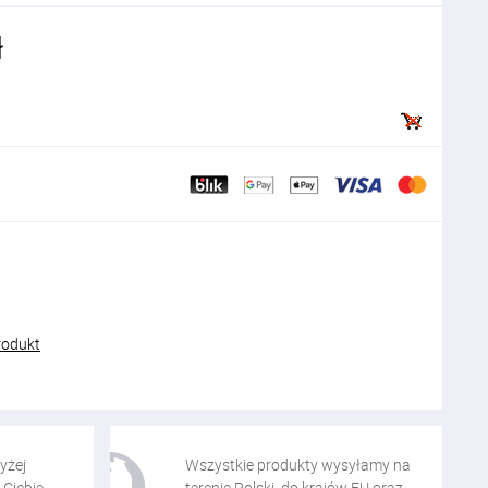
ł
rodukt
yżej
Wszystkie produkty wysyłamy na
 Ciebie
terenie Polski, do krajów EU oraz