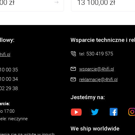
00 zł
13 100,00 zł
dlowy:
Wsparcie techniczne i r
530 419 575
tel:
ifi.pl
wsparcie@4hifi.pl
10 00 35
10 00 34
reklamacje@4hifi.pl
02 29 38
Jesteśmy na:
rcia:
do 17:00
iele: nieczynne
We ship worldwide
enia się na wizytę w innych