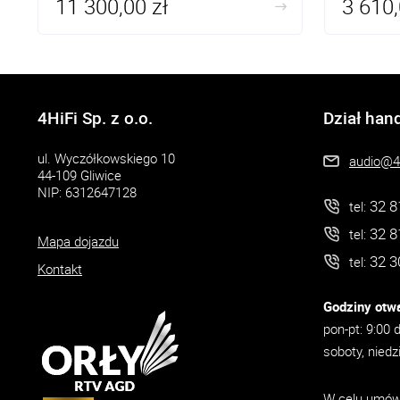
11 300,00 zł
3 610,
4HiFi Sp. z o.o.
Dział han
ul. Wyczółkowskiego 10
audio@4h
44-109 Gliwice
NIP: 6312647128
32 8
tel:
32 8
tel:
Mapa dojazdu
32 3
tel:
Kontakt
Godziny otwa
pon-pt: 9:00 
soboty, niedz
W celu umówi