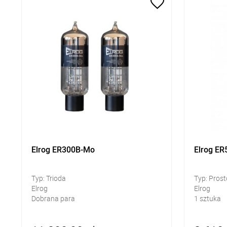
Elrog ER300B-Mo
Elrog E
Typ: Trioda
Typ: Pros
Elrog
Elrog
Dobrana para
1 sztuka