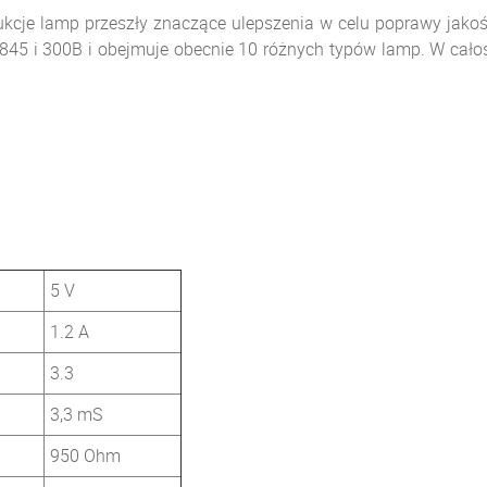
cje lamp przeszły znaczące ulepszenia w celu poprawy jakośc
1, 845 i 300B i obejmuje obecnie 10 różnych typów lamp. W ca
5 V
1.2 A
3.3
3,3 mS
950 Ohm