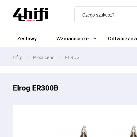
Zestawy
Wzmacniacze
Odtwarzacze
hifi.pl
Producenci
ELROG
Elrog ER300B