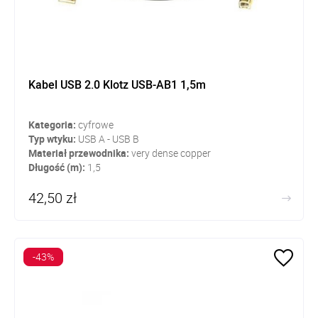
Kabel USB 2.0 Klotz USB-AB1 1,5m
Kategoria:
cyfrowe
Typ wtyku:
USB A - USB B
Materiał przewodnika:
very dense copper
Długość (m):
1,5
42,50 zł
-43%