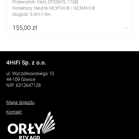
Przewodnik: Klotz OT206YS, 110Ω
Konektory: Neutrik NC3FXX-B / NC3MXX-B
Długość: 0,5m-1,5m
155,00 zł
4HiFi Sp. z o.o.
ul. Wyczółkowskiego 10
44-109 Gliwice
NIP: 6312647128
Mapa dojazdu
Kontakt