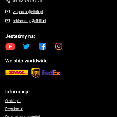
530 419 575
tel:
wsparcie@4hifi.pl
reklamacje@4hifi.pl
Jesteśmy na:
We ship worldwide
Informacje:
O sklepie
Regulamin
Polityka prywatności