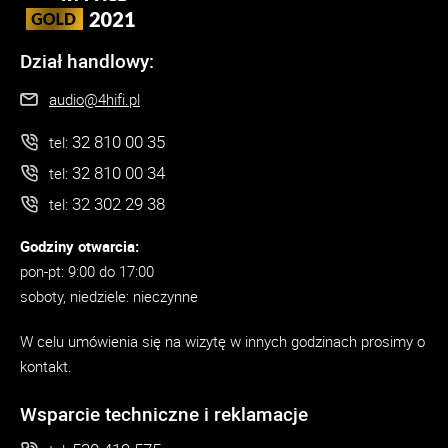
Dział handlowy:
audio@4hifi.pl
32 810 00 35
tel:
32 810 00 34
tel:
32 302 29 38
tel:
Godziny otwarcia:
pon-pt: 9:00 do 17:00
soboty, niedziele: nieczynne
W celu umówienia się na wizytę w innych godzinach prosimy o
kontakt.
Wsparcie techniczne i reklamacje