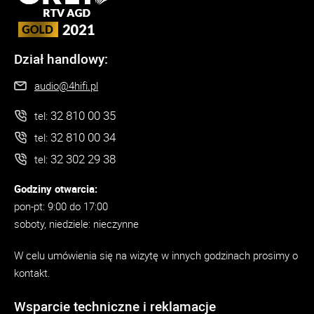
Dział handlowy:
audio@4hifi.pl
32 810 00 35
tel:
32 810 00 34
tel:
32 302 29 38
tel:
Godziny otwarcia:
pon-pt: 9:00 do 17:00
soboty, niedziele: nieczynne
W celu umówienia się na wizytę w innych godzinach prosimy o
kontakt.
Wsparcie techniczne i reklamacje