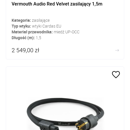
Vermouth Audio Red Velvet zasilający 1,5m
Kategoria:
zasilające
Typ wtyku:
wtyki Cardas EU
Materiał przewodnika:
miedź UP-OCC
Długość (m):
1,5
2 549,00 zł