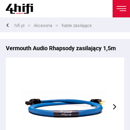
hifi.pl
Akcesoria
Kable zasilające
Vermouth Audio Rhapsody zasilający 1,5m