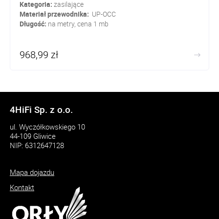
Kategoria:
zasilające
Materiał przewodnika:
UP-OCC
Długość:
na metry, cena 1 mb
968,99 zł
4HiFi Sp. z o.o.
ul. Wyczółkowskiego 10
44-109 Gliwice
NIP: 6312647128
Mapa dojazdu
Kontakt