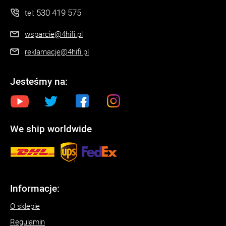
530 419 575
tel:
wsparcie@4hifi.pl
reklamacje@4hifi.pl
Jesteśmy na:
We ship worldwide
Informacje:
O sklepie
Regulamin