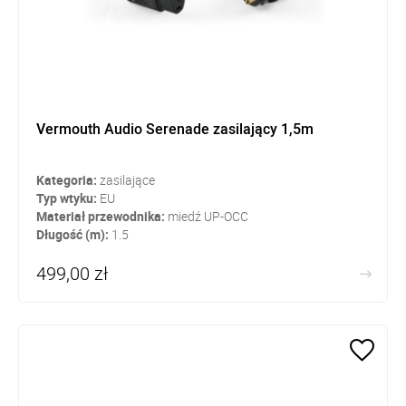
Vermouth Audio Serenade zasilający 1,5m
Kategoria:
zasilające
Typ wtyku:
EU
Materiał przewodnika:
miedź UP-OCC
Długość (m):
1.5
499,00 zł