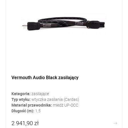
Vermouth Audio Black zasilający
Kategoria:
zasilające
Typ wtyku:
w
tyczka zasilania (Cardas)
Materiał przewodnika:
miedź UP-OCC
Długość (m):
1,5
2 941,90 zł