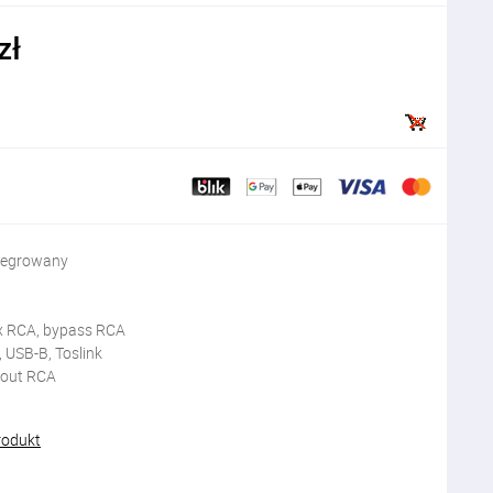
zł
tegrowany
x RCA, bypass RCA
, USB-B, Toslink
e-out RCA
rodukt