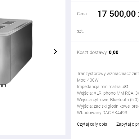
17 500,00 
Cena:
szt.
Koszt dostawy:
0,00
Tranzystorowy wzmacniacz zin
Moc: 400W
Impedancja minimalna: 4Ω
Wejścia: XLR, phono MM RCA, 3
Wejścia cyfrowe: Bluetooth (5.0)
Wyjścia: zaciski głośnikowe, pr
Wbudowany DAC AK4493
Czytaj cały opis
Zapytaj o p