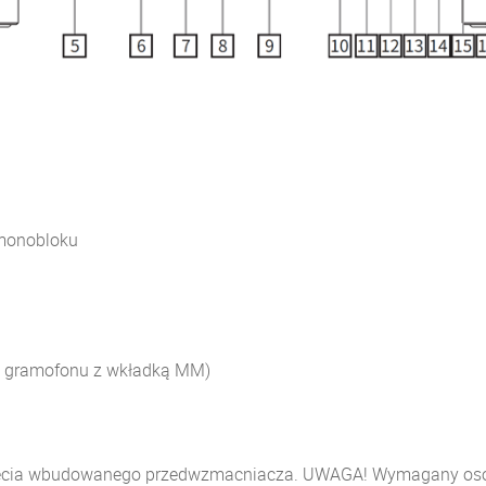
 monobloku
a gramofonu z wkładką MM)
inięcia wbudowanego przedwzmacniacza. UWAGA! Wymagany os