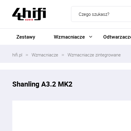
Zestawy
Wzmacniacze
Odtwarzacze
hifi.pl
Wzmacniacze
Wzmacniacze zintegrowane
Shanling A3.2 MK2