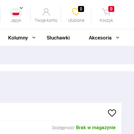
0
0
Język
Twoje konto
Ulubione
Koszyk
Kolumny
Słuchawki
Akcesoria
Brak w magazynie
Dostępność: