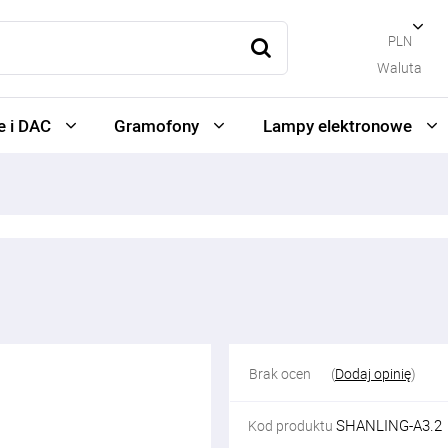
PLN
Waluta
 i DAC
Gramofony
Lampy elektronowe
Brak ocen
(
Dodaj opinię
)
SHANLING-A3.2
Kod produktu