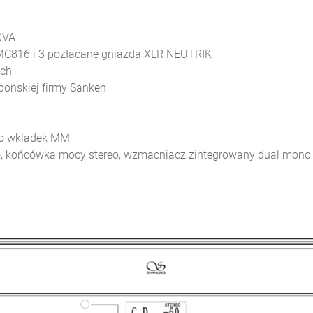
0VA.
MC816 i 3 pozłacane gniazda XLR NEUTRIK
ych
onskiej firmy Sanken
do wkladek MM
eo, końcówka mocy stereo, wzmacniacz zintegrowany dual mon