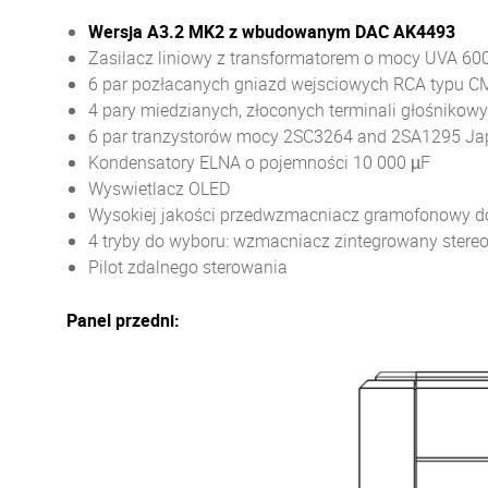
Wersja A3.2 MK2 z wbudowanym DAC AK4493
Zasilacz liniowy z transformatorem o mocy UVA 60
6 par pozłacanych gniazd wejsciowych RCA typu C
4 pary miedzianych, złoconych terminali głośnikow
6 par tranzystorów mocy 2SC3264 and 2SA1295 Jap
Kondensatory ELNA o pojemności 10 000 µF
Wyswietlacz OLED
Wysokiej jakości przedwzmacniacz gramofonowy 
4 tryby do wyboru: wzmacniacz zintegrowany ster
Pilot zdalnego sterowania
Panel przedni: