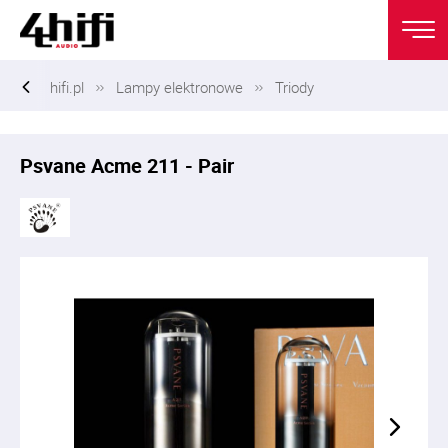
hifi.pl
Lampy elektronowe
Triody
Psvane Acme 211 - Pair