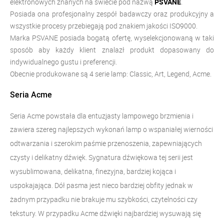
elektronowych znanych na świecie pod nazwą
PSVANE
.
Posiada ona profesjonalny zespół badawczy oraz produkcyjny a
wszystkie procesy przebiegają pod znakiem jakości ISO9000.
Marka PSVANE posiada bogatą ofertę, wyselekcjonowaną w taki
sposób aby każdy klient znalazł produkt dopasowany do
indywidualnego gustu i preferencji.
Obecnie produkowane są 4 serie lamp: Classic, Art, Legend, Acme.
Seria Acme
Seria Acme powstała dla entuzjasty lampowego brzmienia i
zawiera szereg najlepszych wykonań lamp
o wspaniałej wierności
odtwarzania i szerokim paśmie przenoszenia, zapewniających
czysty i delikatny dźwięk. Sygnatura dźwiękowa tej serii jest
wysublimowana, delikatna, finezyjna, bardziej kojąca i
uspokajająca. Dół pasma jest nieco bardziej obfity jednak w
żadnym przypadku nie brakuje mu szybkości, czytelności czy
tekstury. W przypadku Acme dźwięki najbardziej wysuwają się