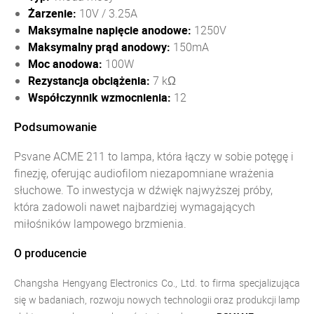
Żarzenie:
10V / 3.25A
Maksymalne napięcie anodowe:
1250V
Maksymalny prąd anodowy:
150mA
Moc anodowa:
100W
Rezystancja obciążenia:
7 kΩ
Współczynnik wzmocnienia:
12
Podsumowanie
Psvane ACME 211 to lampa, która łączy w sobie potęgę i
finezję, oferując audiofilom niezapomniane wrażenia
słuchowe. To inwestycja w dźwięk najwyższej próby,
która zadowoli nawet najbardziej wymagających
miłośników lampowego brzmienia.
O producencie
Changsha Hengyang Electronics Co., Ltd. to firma specjalizująca
się w badaniach, rozwoju nowych technologii oraz produkcji lamp