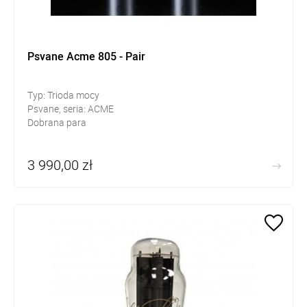
Psvane Acme 805 - Pair
Typ: Trioda mocy
Psvane, seria: ACME
Dobrana para
3 990,00 zł