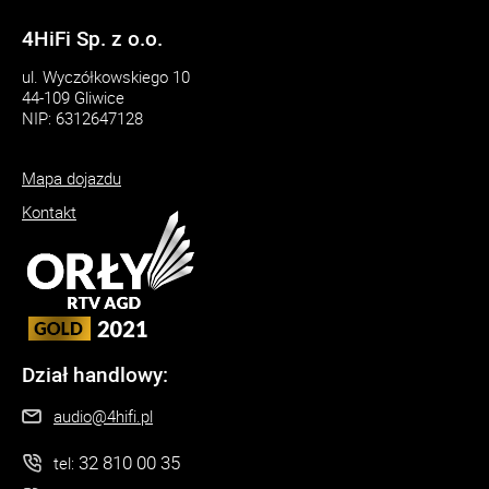
4HiFi Sp. z o.o.
ul. Wyczółkowskiego 10
44-109 Gliwice
NIP: 6312647128
Mapa dojazdu
Kontakt
Dział handlowy:
audio@4hifi.pl
32 810 00 35
tel: