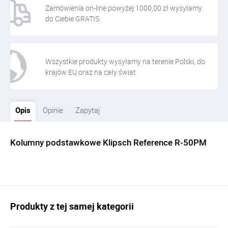
Zamówienia on-line powyżej 1000,00 zł wysyłamy
do Ciebie GRATIS
Wszystkie produkty wysyłamy na terenie Polski, do
krajów EU oraz na cały świat
Opis
Opinie
Zapytaj
Kolumny podstawkowe Klipsch Reference R-50PM
Produkty z tej samej kategorii