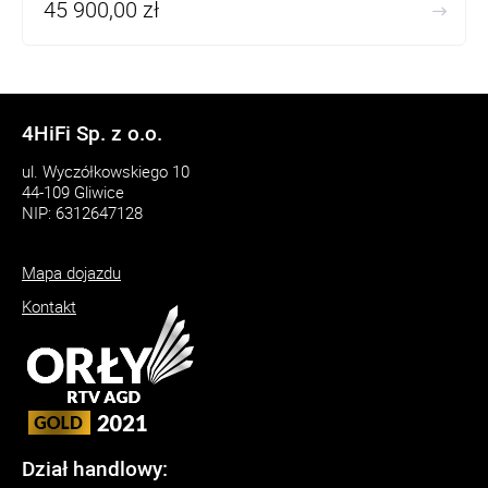
45 900,00 zł
Waga: 78kg/para
Wymiary: (SZ)206mm x (G)512mm x(W)600mm
4HiFi Sp. z o.o.
ul. Wyczółkowskiego 10
44-109 Gliwice
NIP: 6312647128
Mapa dojazdu
Kontakt
Dział handlowy: