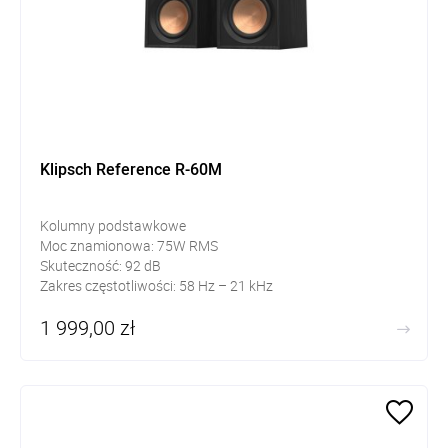
Klipsch Reference R-60M
Kolumny podstawkowe
Moc znamionowa: 75W RMS
Skuteczność: 92 dB
Zakres częstotliwości: 58 Hz – 21 kHz
1 999,00 zł