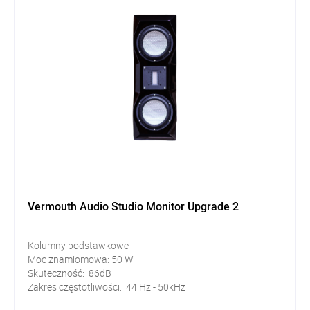
Vermouth Audio Studio Monitor Upgrade 2
Kolumny podstawkowe
Moc znamiomowa: 50 W
Skuteczność: 86dB
Zakres częstotliwości: 44 Hz - 50kHz
Impendancja: 8Ω