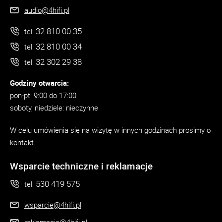
audio@4hifi.pl
32 810 00 35
tel:
32 810 00 34
tel:
32 302 29 38
tel:
Godziny otwarcia:
pon-pt: 9:00 do 17:00
soboty, niedziele: nieczynne
W celu umówienia się na wizytę w innych godzinach prosimy o
kontakt.
Wsparcie techniczne i reklamacje
530 419 575
tel:
wsparcie@4hifi.pl
reklamacje@4hifi.pl