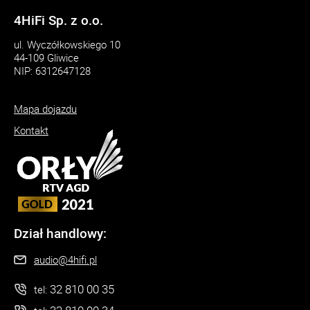
4HiFi Sp. z o.o.
ul. Wyczółkowskiego 10
44-109 Gliwice
NIP: 6312647128
Mapa dojazdu
Kontakt
Dział handlowy:
audio@4hifi.pl
32 810 00 35
tel: