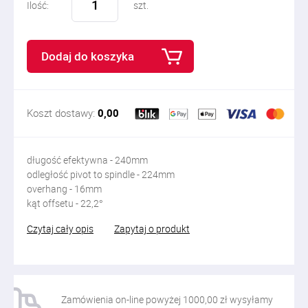
Ilość:
szt.
Dodaj do koszyka
Koszt dostawy:
0,00
długość efektywna - 240mm
odległość pivot to spindle - 224mm
overhang - 16mm
kąt offsetu - 22,2°
Czytaj cały opis
Zapytaj o produkt
Zamówienia on-line powyżej 1000,00 zł wysyłamy