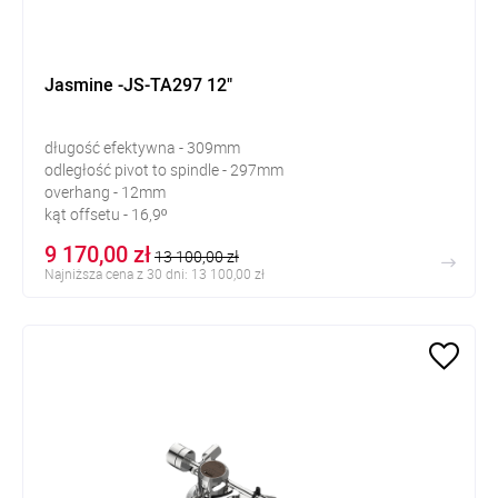
Jasmine -JS-TA297 12"
długość efektywna - 309mm
odległość pivot to spindle - 297mm
overhang - 12mm
kąt offsetu - 16,9º
9 170,00 zł
13 100,00 zł
Najniższa cena z 30 dni: 13 100,00 zł