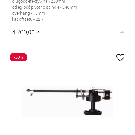
długość efektywna - 230mm
odległość pivot to spindle - 246mm
overhang - 16mm
kąt offsetu - 22,7°
masa ramienia - 585g
4 700,00 zł
-30%