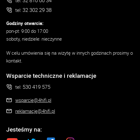
32 810 00 34
tel:
32 302 29 38
tel:
Godziny otwarcia:
pon-pt: 9:00 do 17:00
soboty, niedziele: nieczynne
W celu umówienia się na wizytę w innych godzinach prosimy o
kontakt.
Wsparcie techniczne i reklamacje
530 419 575
tel:
wsparcie@4hifi.pl
reklamacje@4hifi.pl
Jesteśmy na: