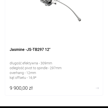
Jasmine -JS-TB297 12"
długość efektywna - 309mm
odległość pivot to spindle - 297mm
overhang - 12mm
kąt offsetu - 16,9º
9 900,00 zł