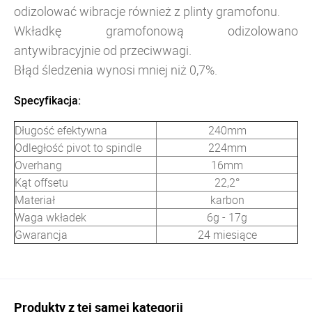
odizolować wibracje również z plinty gramofonu.
Wkładkę gramofonową odizolowano
antywibracyjnie od przeciwwagi.
Błąd śledzenia wynosi mniej niż 0,7%.
Specyfikacja:
Długość efektywna
240mm
Odległość pivot to spindle
224mm
Overhang
16mm
Kąt offsetu
22,2°
Materiał
karbon
Waga wkładek
6g - 17g
Gwarancja
24 miesiące
Produkty z tej samej kategorii