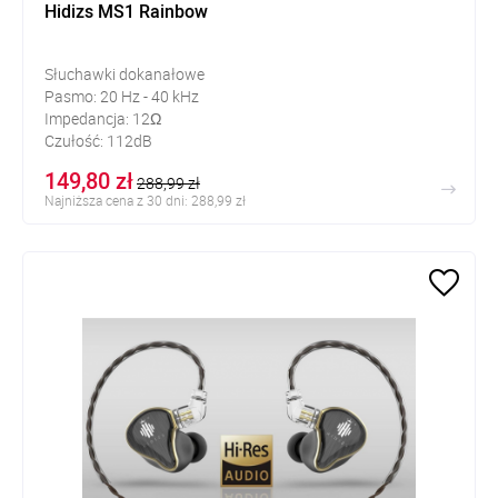
Hidizs MS1 Rainbow
Słuchawki dokanałowe
Pasmo: 20 Hz - 40 kHz
Impedancja: 12Ω
Czułość: 112dB
149,80 zł
288,99 zł
Najniższa cena z 30 dni: 288,99 zł