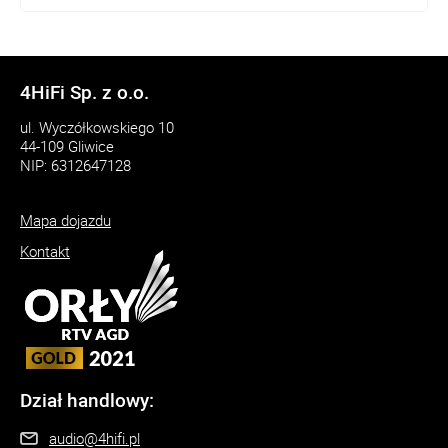
4HiFi Sp. z o.o.
ul. Wyczółkowskiego 10
44-109 Gliwice
NIP: 6312647128
Mapa dojazdu
Kontakt
Dział handlowy:
audio@4hifi.pl