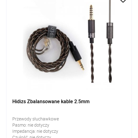
Hidizs Zbalansowane kable 2.5mm
Przewody słuchawkowe
Pasmo: nie dotyczy
Impedancja: nie dotyczy
Czułość: nie dotyczy