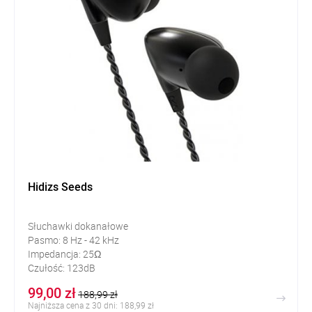
Hidizs Seeds
Słuchawki dokanałowe
Pasmo: 8 Hz - 42 kHz
Impedancja: 25Ω
Czułość: 123dB
99,00 zł
188,99 zł
Najniższa cena z 30 dni: 188,99 zł