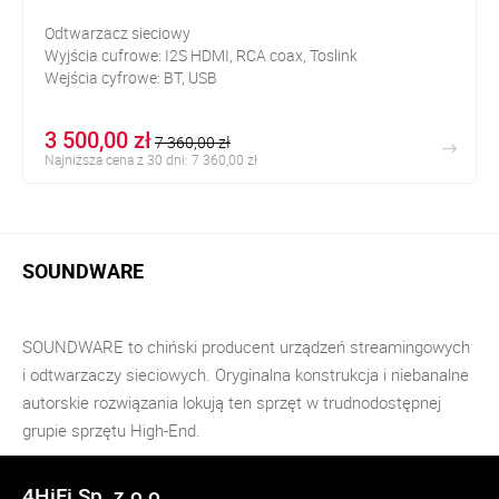
Odtwarzacz sieciowy
Wyjścia cufrowe: I2S HDMI, RCA coax, Toslink
Wejścia cyfrowe: BT, USB
3 500,00 zł
7 360,00 zł
Najniższa cena z 30 dni: 7 360,00 zł
SOUNDWARE
SOUNDWARE to chiński producent urządzeń streamingowych
i odtwarzaczy sieciowych. Oryginalna konstrukcja i niebanalne
autorskie rozwiązania lokują ten sprzęt w trudnodostępnej
grupie sprzętu High-End.
4HiFi Sp. z o.o.