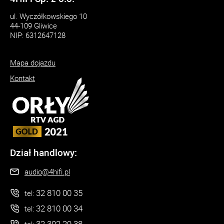
ul. Wyczółkowskiego 10
44-109 Gliwice
NIP: 6312647128
Mapa dojazdu
Kontakt
Dział handlowy:
audio@4hifi.pl
32 810 00 35
tel:
32 810 00 34
tel:
32 302 29 38