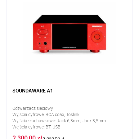
SOUNDAWARE A1
Odtwarzacz sieciowy
Wyjścia cyfrowe: RCA coax, Toslink
Wyjścia słuchawkowe: Jack 6,3mm, Jack 3,5mm
Wejścia cyfrowe: BT, USB
2 300,00 zł
3 950,00 zł