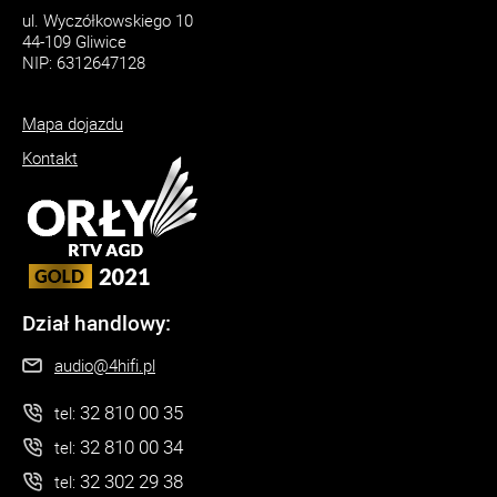
ul. Wyczółkowskiego 10
44-109 Gliwice
NIP: 6312647128
Mapa dojazdu
Kontakt
Dział handlowy:
audio@4hifi.pl
32 810 00 35
tel:
32 810 00 34
tel:
32 302 29 38
tel: