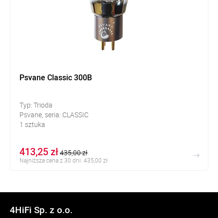
Psvane Classic 300B
Typ: Trioda
Psvane, seria: CLASSIC
1 sztuka
413,25 zł
435,00 zł
Najniższa cena z 30 dni: 435,00 zł
4HiFi Sp. z o.o.