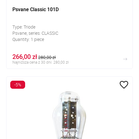
Psvane Classic 101D
Type: Triode
Psvane, series: CLASSIC
Quantity: 1 piece
266,00 zł
280,00 zł
Najniższa cena z 30 dni: 280,00 zł
-5%