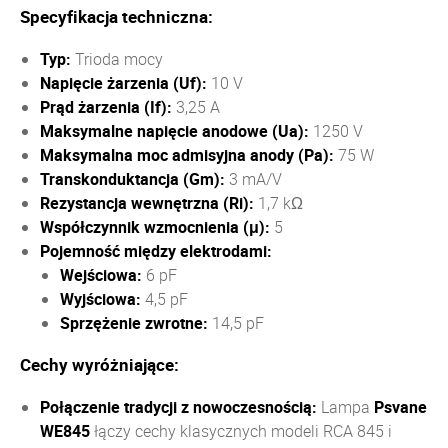
Specyfikacja techniczna:
Typ:
Trioda mocy
Napięcie żarzenia (Uf):
10 V
Prąd żarzenia (If):
3,25 A
Maksymalne napięcie anodowe (Ua):
1250 V
Maksymalna moc admisyjna anody (Pa):
75 W
Transkonduktancja (Gm):
3 mA/V
Rezystancja wewnętrzna (Ri):
1,7 kΩ
Współczynnik wzmocnienia (μ):
5
Pojemność między elektrodami:
Wejściowa:
6 pF
Wyjściowa:
4,5 pF
Sprzężenie zwrotne:
14,5 pF
Cechy wyróżniające:
Połączenie tradycji z nowoczesnością:
Lampa
Psvane
WE845
łączy cechy klasycznych modeli RCA 845 i