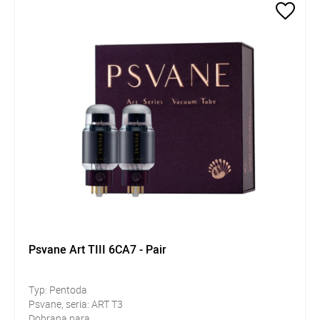
Psvane Art TIII 6CA7 - Pair
Typ: Pentoda
Psvane, seria: ART T3
Dobrana para