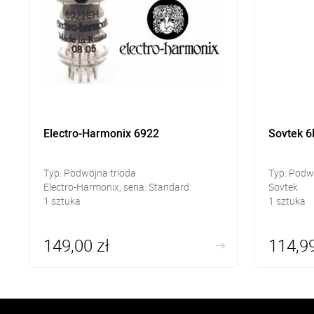
Electro-Harmonix 6922
Sovtek 
Typ: Podwójna trioda
Typ: Podw
Electro-Harmonix, seria: Standard
Sovtek
1 sztuka
1 sztuka
149,00 zł
114,99