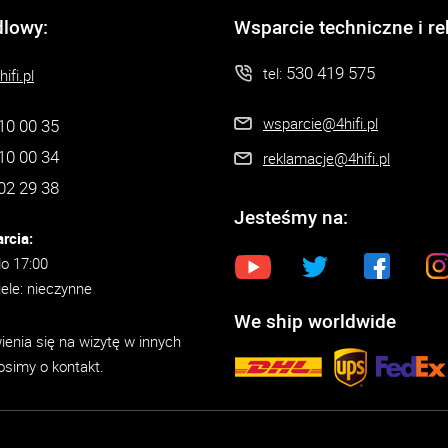
dlowy:
Wsparcie techniczne i r
530 419 575
tel:
ifi.pl
wsparcie@4hifi.pl
10 00 35
10 00 34
reklamacje@4hifi.pl
02 29 38
Jesteśmy na:
rcia:
do 17:00
iele: nieczynne
We ship worldwide
enia się na wizytę w innych
osimy o kontakt.