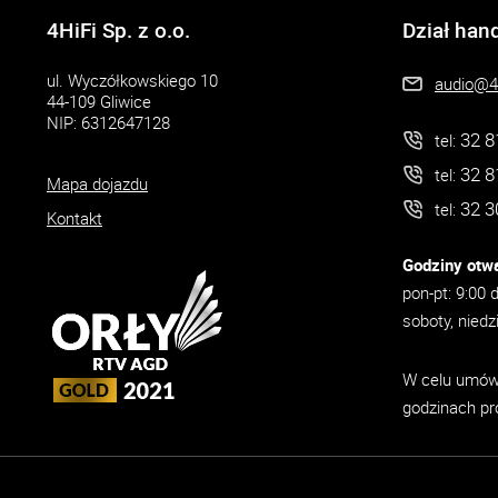
4HiFi Sp. z o.o.
Dział han
ul. Wyczółkowskiego 10
audio@4h
44-109 Gliwice
NIP: 6312647128
32 8
tel:
32 8
tel:
Mapa dojazdu
32 3
tel:
Kontakt
Godziny otwa
pon-pt: 9:00 
soboty, niedz
W celu umówi
godzinach pr