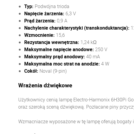
Typ:
Podwójna trioda
Napięcie żarzenia:
6,3 V
Prąd żarzenia:
0,9 A
Nachylenie charakterystyki (transkonduktancja):
1
Wzmocnienie:
15,6
Rezystancja wewnętrzna:
1,24 kΩ
Maksymalne napięcie anodowe:
250 V
Maksymalny prąd anodowy:
40 mA
Maksymalna moc strat na anodzie:
4 W
Cokół:
Noval (9-pin)
Wrażenia dźwiękowe
Użytkownicy cenią lampę Electro-Harmonix 6H30Pi Gold
oraz szeroką sceną dźwiękową. Pozłacane piny przyczyni
Wzmacniacze wyposażone w tę lampę oferują bogaty i d