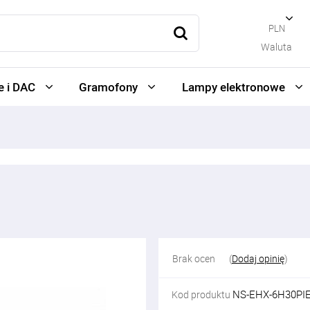
PLN
Waluta
 i DAC
Gramofony
Lampy elektronowe
Brak ocen
(
Dodaj opinię
)
NS-EHX-6H30PI
Kod produktu