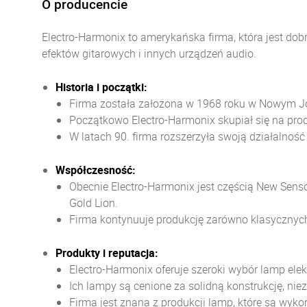
O producencie
Electro-Harmonix to amerykańska firma, która jest do
efektów gitarowych i innych urządzeń audio.
Historia i początki:
Firma została założona w 1968 roku w Nowym Jo
Początkowo Electro-Harmonix skupiał się na pro
W latach 90. firma rozszerzyła swoją działalnoś
Współczesność:
Obecnie Electro-Harmonix jest częścią New Sensor
Gold Lion.
Firma kontynuuje produkcję zarówno klasycznych,
Produkty i reputacja:
Electro-Harmonix oferuje szeroki wybór lamp el
Ich lampy są cenione za solidną konstrukcję, ni
Firma jest znana z produkcji lamp, które są wy