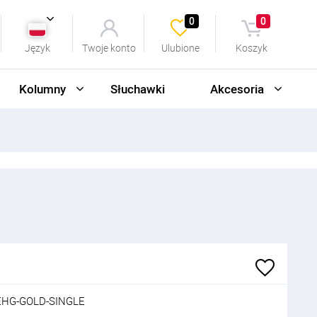
0
0
Język
Twoje konto
Ulubione
Koszyk
Kolumny
Słuchawki
Akcesoria
EHG-GOLD-SINGLE