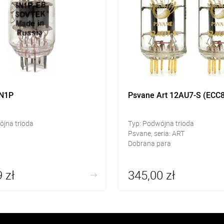
6N1P
Psvane Art 12AU7-S (ECC8
ójna trioda
Typ: Podwójna trioda
Psvane, seria: ART
Dobrana para
 zł
345,00 zł