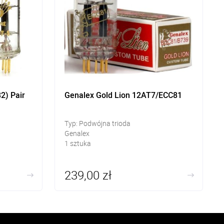
2) Pair
Genalex Gold Lion 12AT7/ECC81
Typ: Podwójna trioda
Genalex
1 sztuka
239,00 zł