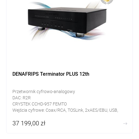
DENAFRIPS Terminator PLUS 12th
Przetwornik cyfrowo-analogowy
DAC: R2R
CRYSTEK CCHD-957 FEMTO
Wejścia cyfrowe: Coax/RCA, TOSLink, 2xAES/EBU, USB,
I²S/HDMI, 2xI²S
37 199,00 zł
Wyjścia analogowe: XLR, RCA
FPGA