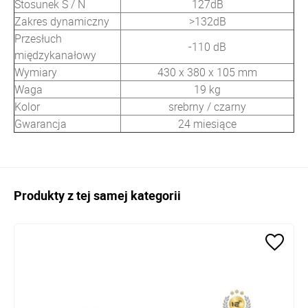
Stosunek S / N
127dB
Zakres dynamiczny
>132dB
Przesłuch
-110 dB
międzykanałowy
Wymiary
430 x 380 x 105 mm
Waga
19 kg
Kolor
srebrny / czarny
Gwarancja
24 miesiące
Produkty z tej samej kategorii