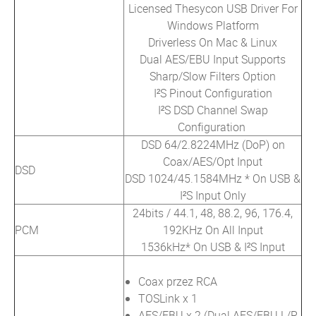
Licensed Thesycon USB Driver For
Windows Platform
Driverless On Mac & Linux
Dual AES/EBU Input Supports
Sharp/Slow Filters Option
I²S Pinout Configuration
I²S DSD Channel Swap
Configuration
DSD 64/2.8224MHz (DoP) on
Coax/AES/Opt Input
DSD
DSD 1024/45.1584MHz * On USB &
I²S Input Only
24bits / 44.1, 48, 88.2, 96, 176.4,
PCM
192KHz On All Input
1536kHz* On USB & I²S Input
Coax przez RCA
TOSLink x 1
AES/EBU x 2 (Dual AES/EBU L/R