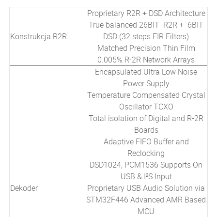
Proprietary R2R + DSD Architecture
True balanced 26BIT R2R + 6BIT
Konstrukcja R2R
DSD (32 steps FIR Filters)
Matched Precision Thin Film
0.005% R-2R Network Arrays
Encapsulated Ultra Low Noise
Power Supply
Temperature Compensated Crystal
Oscillator TCXO
Total isolation of Digital and R-2R
Boards
Adaptive FIFO Buffer and
Reclocking
DSD1024, PCM1536 Supports On
USB & I²S Input
Dekoder
Proprietary USB Audio Solution via
STM32F446 Advanced AMR Based
MCU