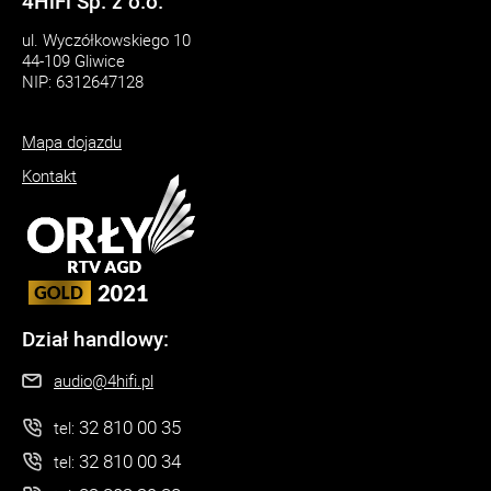
4HiFi Sp. z o.o.
ul. Wyczółkowskiego 10
44-109 Gliwice
NIP: 6312647128
Mapa dojazdu
Kontakt
Dział handlowy:
audio@4hifi.pl
32 810 00 35
tel:
32 810 00 34
tel: