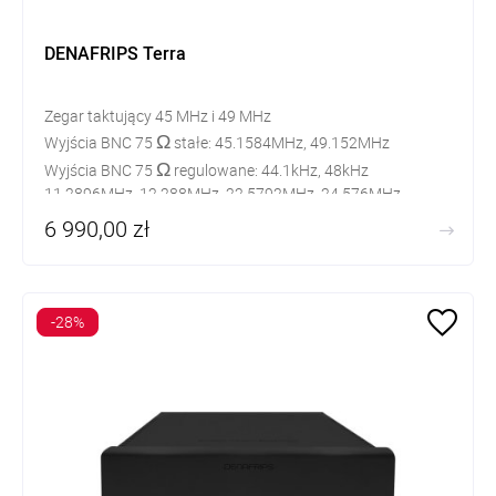
DENAFRIPS Terra
Zegar taktujący 45 MHz i 49 MHz
Ω
Wyjścia BNC 75
stałe: 45.1584MHz, 49.152MHz
Ω
​Wyjścia BNC 75
regulowane: 44.1kHz, 48kHz
11.2896MHz, 12.288MHz, 22.5792MHz, 24.576MHz
6 990,00 zł
-28%