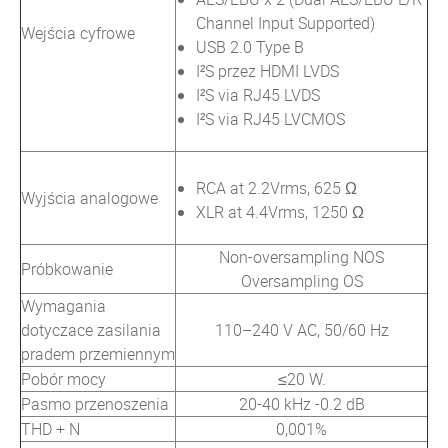
Channel Input Supported)
Wejścia cyfrowe
USB 2.0 Type B
I²S przez HDMI LVDS
I²S via RJ45 LVDS
I²S via RJ45 LVCMOS
RCA at 2.2Vrms, 625 Ω
Wyjścia analogowe
XLR at 4.4Vrms, 1250 Ω
Non-oversampling NOS
Próbkowanie
Oversampling OS
Wymagania
dotyczace zasilania
110–240 V AC, 50/60 Hz
pradem przemiennym
Pobór mocy
≤20 W.
Pasmo przenoszenia
20-40 kHz -0.2 dB
THD + N
0,001%