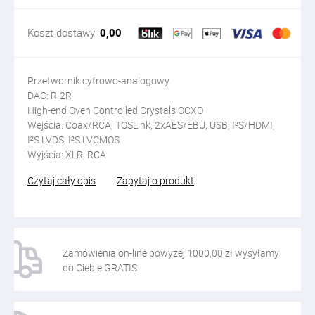
Koszt dostawy:
0,00
Przetwornik cyfrowo-analogowy
DAC: R-2R
High-end Oven Controlled Crystals OCXO
Wejścia: Coax/RCA, TOSLink, 2xAES/EBU, USB, I²S/HDMI,
I²S LVDS, I²S LVCMOS
Wyjścia: XLR, RCA
Czytaj cały opis
Zapytaj o produkt
Zamówienia on-line powyżej 1000,00 zł wysyłamy
do Ciebie GRATIS