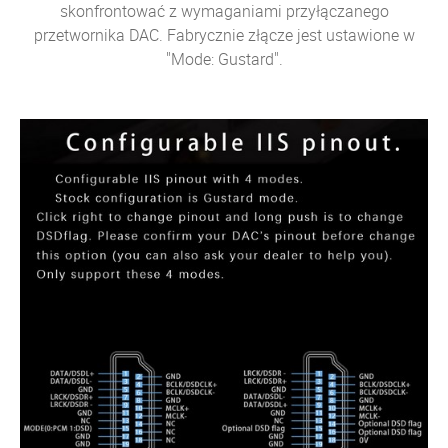
skonfrontować z wymaganiami przyłączanego
przetwornika DAC. Fabrycznie złącze jest ustawione w
"Mode: Gustard".