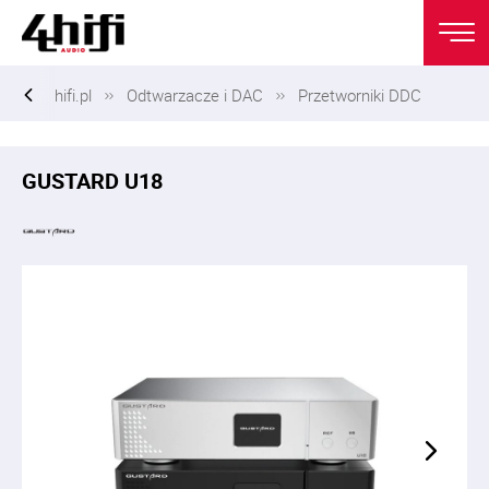
hifi.pl
Odtwarzacze i DAC
Przetworniki DDC
GUSTARD U18