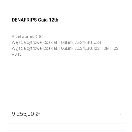
DENAFRIPS Gaia 12th
Przetwornik DDC
Wejścia cyfrowe:
Coaxial, TOSLink, AES/EBU, USB
Wyjścia cyfrowe:
Coaxial, TOSLink, AES/EBU, I2S HDMI, I2S
RJ45
Oscylator kwarcowy OCXO
9 255,00 zł