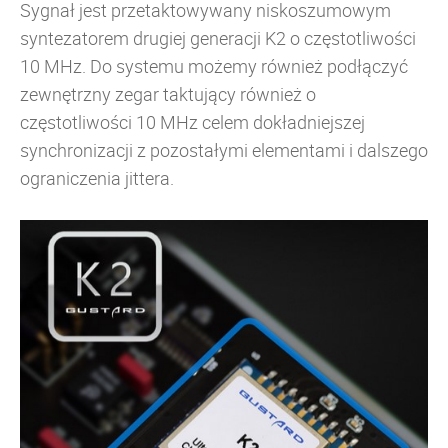
Sygnał jest przetaktowywany
niskoszumowym
syntezatorem
drugiej generacji K2 o częstotliwości
10 MHz. Do systemu możemy również podłączyć
zewnętrzny zegar taktujący również o
częstotliwości 10 MHz celem dokładniejszej
synchronizacji z pozostałymi elementami i dalszego
ograniczenia jittera.