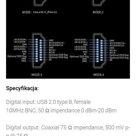
Specyfikacja:
Digital input: USB 2.0 type B, female
10MHz BNC, 50 Ω impendance 0 dBm-20 dBm
Digital output: Coaxial 75
Ω impendance, 500 mV p-
p @ 75
Ω