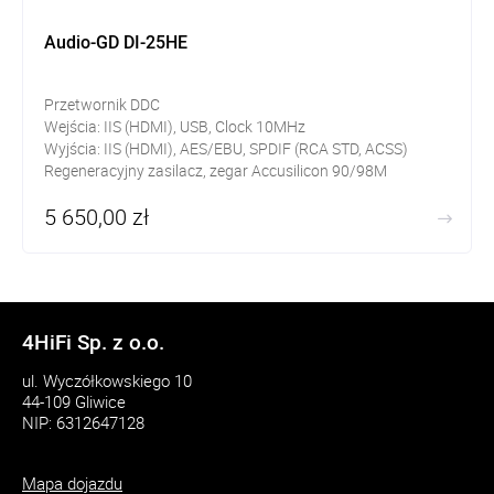
Audio-GD DI-25HE
Przetwornik DDC
Wejścia: IIS (HDMI), USB, Clock 10MHz
Wyjścia: IIS (HDMI), AES/EBU, SPDIF (RCA STD, ACSS)
Regeneracyjny zasilacz, zegar Accusilicon 90/98M
5 650,00 zł
4HiFi Sp. z o.o.
ul. Wyczółkowskiego 10
44-109 Gliwice
NIP: 6312647128
Mapa dojazdu