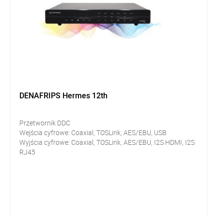
DENAFRIPS Hermes 12th
Przetwornik DDC
Wejścia cyfrowe:
Coaxial, TOSLink, AES/EBU, USB
Wyjścia cyfrowe:
Coaxial, TOSLink, AES/EBU, I2S HDMI, I2S
RJ45
Oscylator kwarcowy OCXO