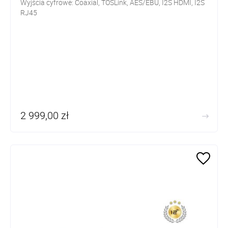
Wyjścia cyfrowe:
Coaxial, TOSLink, AES/EBU, I2S HDMI, I2S
RJ45
Oscylator kwarcowy TCXO
2 999,00 zł