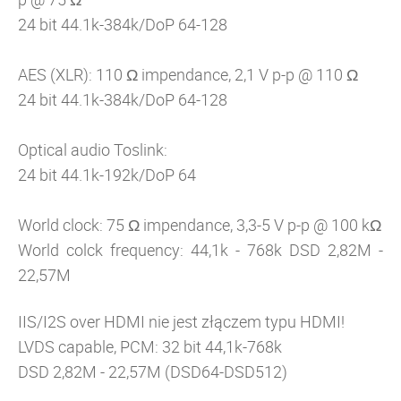
24 bit 44.1k-384k/DoP 64-128
AES (XLR): 110
Ω impendance, 2,1 V p-p @ 110
Ω
24 bit 44.1k-384k/DoP 64-128
Optical audio Toslink:
24 bit 44.1k-192k/DoP 64
World clock: 75
Ω impendance, 3,3-5 V p-p @ 100 k
Ω
World colck frequency: 44,1k - 768k DSD 2,82M -
22,57M
IIS/I2S over HDMI nie jest złączem typu HDMI!
LVDS capable, PCM: 32 bit 44,1k-768k
DSD 2,82M - 22,57M (DSD64-DSD512)