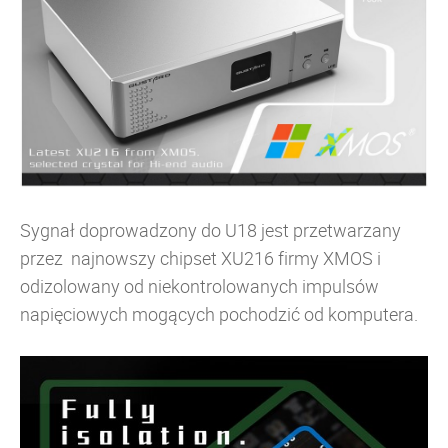
Sygnał doprowadzony do U18 jest przetwarzany
przez najnowszy chipset XU216 firmy XMOS i
odizolowany od niekontrolowanych impulsów
napięciowych mogących pochodzić od komputera.