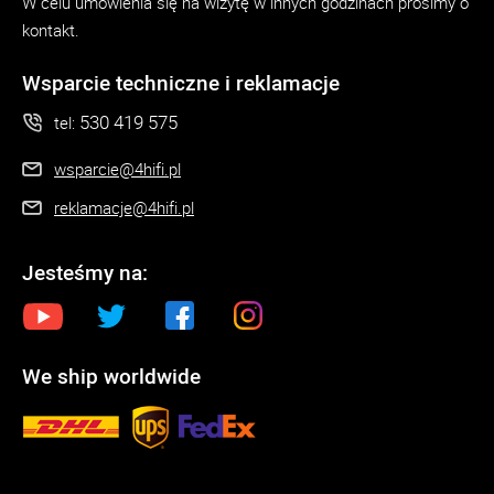
W celu umówienia się na wizytę w innych godzinach prosimy o
kontakt.
Wsparcie techniczne i reklamacje
530 419 575
tel:
wsparcie@4hifi.pl
reklamacje@4hifi.pl
Jesteśmy na:
We ship worldwide