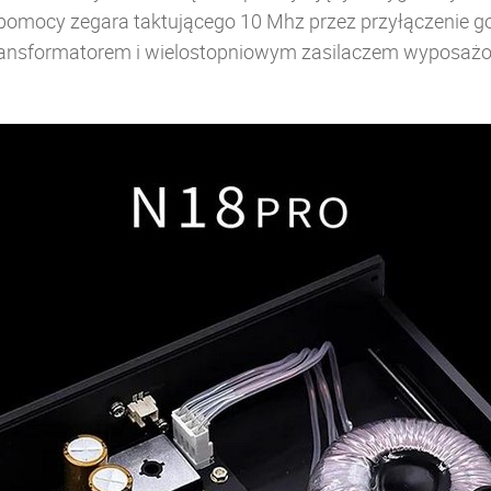
 pomocy zegara taktującego 10 Mhz przez przyłączenie g
ransformatorem i wielostopniowym zasilaczem wyposażon