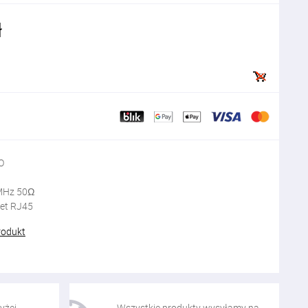
ł
O
 MHz 50Ω
net RJ45
rodukt
yżej
Wszystkie produkty wysyłamy na