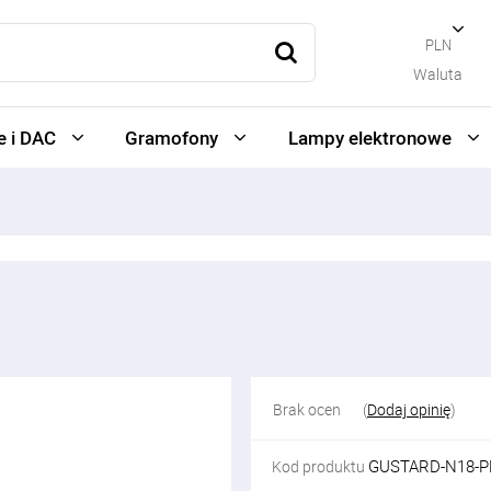
PLN
Waluta
 i DAC
Gramofony
Lampy elektronowe
Brak ocen
(
Dodaj opinię
)
GUSTARD-N18-P
Kod produktu