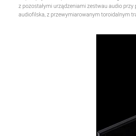
z pozostałymi urządzeniami zestwau audio przy
audiofilska, z przewymiarowanym toroidalnym t