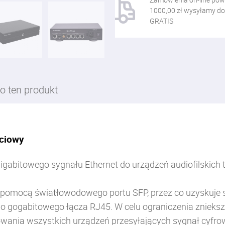
1000,00 zł wysyłamy do
GRATIS
o ten produkt
eciowy
igabitowego sygnału Ethernet do urządzeń audiofilskich
a pomocą światłowodowego portu SFP, przez co uzyskuje 
ego gogabitowego łącza RJ45.
W celu ograniczenia znieks
owania wszystkich urządzeń przesyłających sygnał cyfro