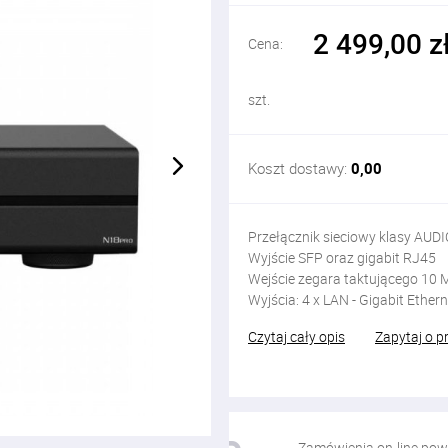
2 499,00 z
Cena:
szt.
Koszt dostawy:
0,00
Przełącznik sieciowy klasy AUDI
Wyjście SFP oraz gigabit RJ45
Wejście zegara taktującego 10
Wyjścia: 4 x LAN - Gigabit Ether
Czytaj cały opis
Zapytaj o p
Zamówienia on-line pow