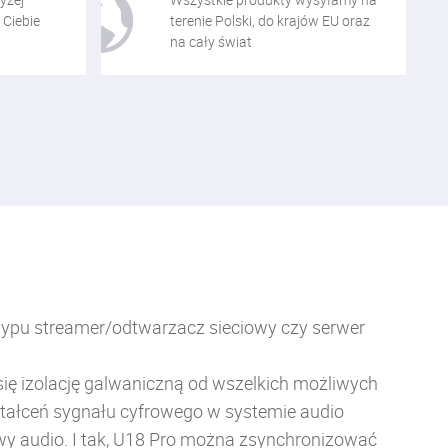
 Ciebie
terenie Polski, do krajów EU oraz
na cały świat
 typu streamer/odtwarzacz sieciowy czy serwer
się izolację galwaniczną od wszelkich możliwych
ztałceń sygnału cyfrowego w systemie audio
wy audio. I tak, U18 Pro można zsynchronizować