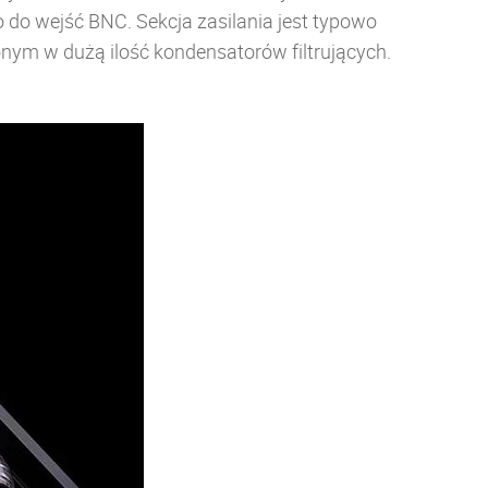
o do wejść BNC.
Sekcja zasilania jest typowo
ym w dużą ilość kondensatorów filtrujących.