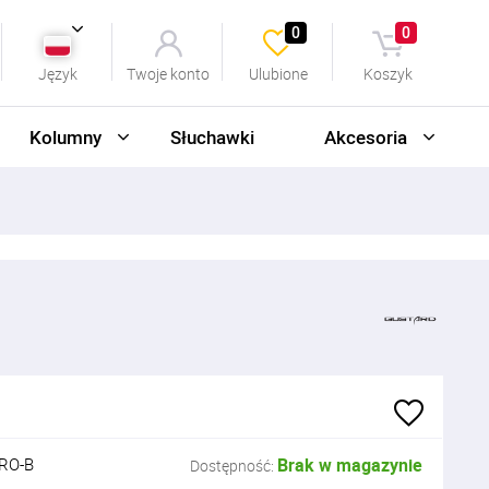
0
0
Język
Twoje konto
Ulubione
Koszyk
Kolumny
Słuchawki
Akcesoria
RO-B
Brak w magazynie
Dostępność: