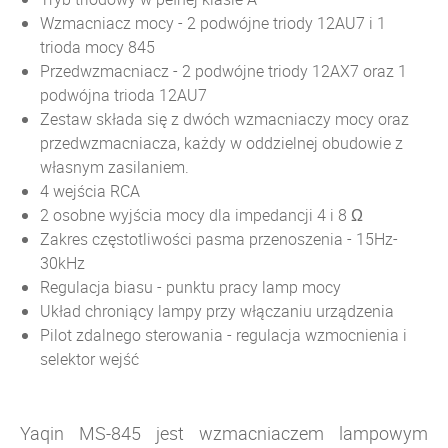
Wzmacniacz mocy - 2 podwójne triody 12AU7 i 1
trioda mocy 845
Przedwzmacniacz - 2 podwójne triody 12AX7 oraz 1
podwójna trioda 12AU7
Zestaw składa się z dwóch wzmacniaczy mocy oraz
przedwzmacniacza, każdy w oddzielnej obudowie z
własnym zasilaniem.
4 wejścia RCA
2 osobne wyjścia mocy dla impedancji 4 i 8 Ω
Zakres częstotliwości pasma przenoszenia - 15Hz-
30kHz
Regulacja biasu - punktu pracy lamp mocy
Układ chroniący lampy przy włączaniu urządzenia
Pilot zdalnego sterowania - regulacja wzmocnienia i
selektor wejść
Yaqin MS-845 jest wzmacniaczem lampowym