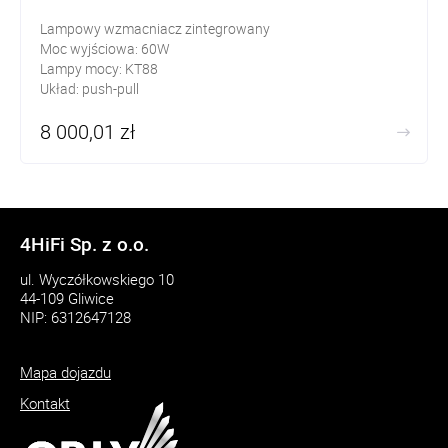
Lampowy wzmacniacz zintegrowany
Moc wyjściowa: 60W
Lampy mocy: KT88
Układ: push-pull
8 000,01 zł
4HiFi Sp. z o.o.
ul. Wyczółkowskiego 10
44-109 Gliwice
NIP: 6312647128
Mapa dojazdu
Kontakt