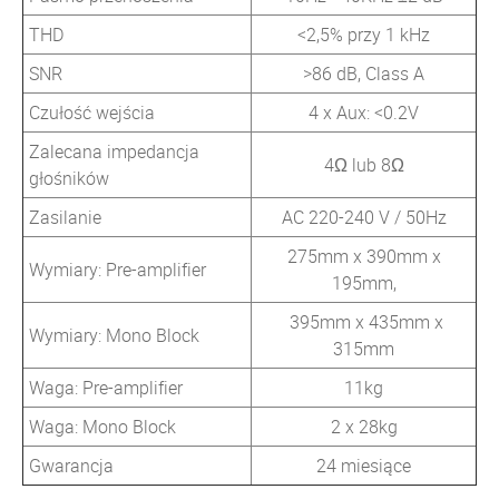
THD
<2,5% przy 1 kHz
SNR
>86 dB, Class A
Czułość wejścia
4 x Aux: <0.2V
Zalecana impedancja
4Ω lub 8Ω
głośników
Zasilanie
AC 220-240 V / 50Hz
275mm x 390mm x
Wymiary: Pre-amplifier
195mm,
395mm x 435mm x
Wymiary: Mono Block
315mm
Waga: Pre-amplifier
11kg
Waga: Mono Block
2 x 28kg
Gwarancja
24 miesiące