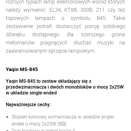
różnych typach lamp elektronowych wśród których
należy wymienić: EL34, KT88, 300B, 211 czy też
topowych lampach o symbolu 845. Takie
zestawienie potrafi dostarczyć porcję solidnego
dźwięku dostępnego dla szerszego grona
melomanów pragnących słuchać muzyki na
zaawansowanym sprzęcie lampowym.
Yaqin MS-845
Yaqin MS-845 to zestaw składający się z
przedwzmacniacza i dwóch monobloków o mocy 2x25W
w układzie single-ended
Najważniejsze cechy:
Stopień końcowy wzmacniacza w układzie single-
ended o mocy 2x25W (8Ω)
Tryb triodowy w pełnej klasie A