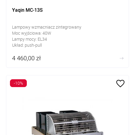
Yaqin MC-13S
Lampowy wzmacniacz zintegrowany
Moc wyjściowa: 40W
Lampy mocy: EL34
Układ: push-pull
4 460,00 zł
-10%