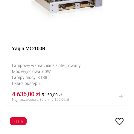
Yaqin MC-100B
Lampowy wzmacniacz zintegrowany
Moc wyjściowa: 60W
Lampy mocy: KT88
Układ: push-pull
4 635,00 zł
5 150,00 zł
Najniższa cena z 30 dni: 5 150,00 zł
-11%