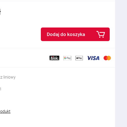
ł
Dodaj do koszyka
 liniowy
1
rodukt