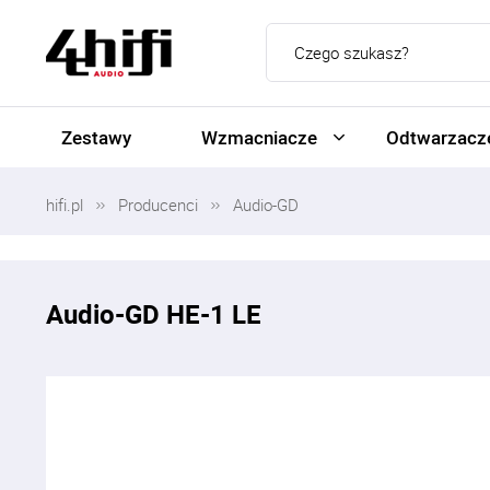
Zestawy
Wzmacniacze
Odtwarzacze
hifi.pl
Producenci
Audio-GD
Audio-GD HE-1 LE