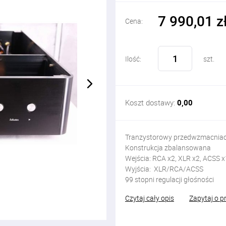
7 990,01 z
Cena:
Ilość:
szt.
Koszt dostawy:
0,00
Tranzystorowy przedwzmacniacz
Konstrukcja zbalansowana
Wejścia: RCA x2, XLR x2, ACSS x
Wyjścia: XLR/RCA/ACSS
99 stopni regulacji głośności
Czytaj cały opis
Zapytaj o p