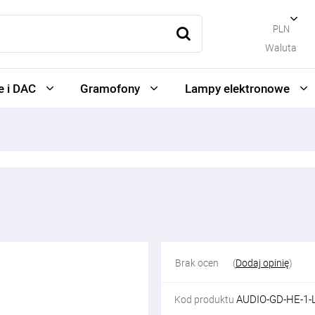
PLN
Waluta
 i DAC
Gramofony
Lampy elektronowe
Brak ocen
(
Dodaj opinię
)
AUDIO-GD-HE-1-
Kod produktu