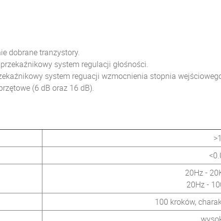
ie dobrane tranzystory.
przekaźnikowy system regulacji głośności.
zekaźnikowy system reguacji wzmocnienia stopnia wejściowego 
rzętowe (6 dB oraz 16 dB).
>
<0.
20Hz - 20K
20Hz - 10
100 kroków, chara
wysok