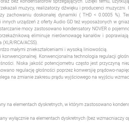
 oraz bez kondensatorów sprzegających. Dzięki temu, użytku
zekazali muzycy, realizatorzy dźwięku i producenci muzyczni.
rzy zachowaniu doskonałej dynamiki ( THD < 0.0005 %). T
i innych urządzeń z oferty Audio GD też wyposażonych w gniaz
ostarczanie mocy zastosowano kondensatory NOVER o pojemnoś
przekaźnikową eliminuje nierównowagę kanałów i poprawiają
ia (XLR/RCA/ACSS).
ardzo małymi zniekształceniami i wysoką liniowością.
ii konwencjonalnej. Konwencjonalna technologia regulacji głoś
ości. Niska jakość potencjometru często jest przyczyną niez
owano regulację głośności poprzez konwersjię prądowo-napięci
polega na zmianie zakresu prądu wyjściowego na wyjściu wzma
any na elementach dyskretnych, w którym zastosowano kondens
ny wyłącznie na elementach dyskretnych (bez wzmacniaczy o