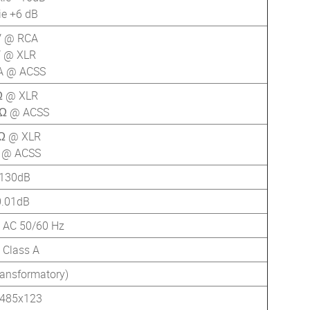
ie +6 dB
V @ RCA
 @ XLR
A @ ACSS
Ω @ XLR
Ω @ ACSS
Ω @ XLR
 @ ACSS
-130dB
0.01dB
 AC 50/60 Hz
Class A
ransformatory)
485x123