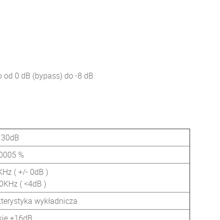
od 0 dB (bypass) do -8 dB.
130dB
0005 %
Hz ( +/- 0dB )
0KHz ( <4dB )
kterystyka wykładnicza
ie +16dB