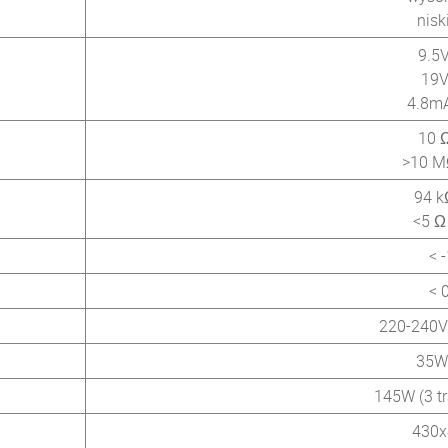
nisk
9.5
19V
4.8m
10 
>10 M
94 k
<5 Ω
< 
< 
220-240V
35W 
145W (3 t
430x