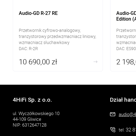
Audio-GD R-27 RE
Audio-G
Edition 
Przetwornik cyfrowo-analogowy,
Przetworn
tranzystorowy przedwzmacniacz liniowy,
tranzysto
wzmacniacz słuchawkowy
wzmacnia
DAC: R-2R
DAC: ES9
Wejścia cyfrowe: AES/EBU, coax BNC,
Wejścia cy
10 690,00 zł
2 198,
RCA, TOSLINK, I2S/HDMI, USB Amanero
Wyjścia R
Wyjścia: RCA, XLR, ACSS, headphone
Jack 6,3mm oraz 4pin
4HiFi Sp. z o.o.
Dział han
ul. Wyczółkowskiego 10
audio@4h
44-109 Gliwice
NIP: 6312647128
32 8
tel: