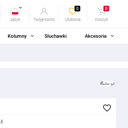
0
0
Język
Twoje konto
Ulubione
Koszyk
Kolumny
Słuchawki
Akcesoria
LE