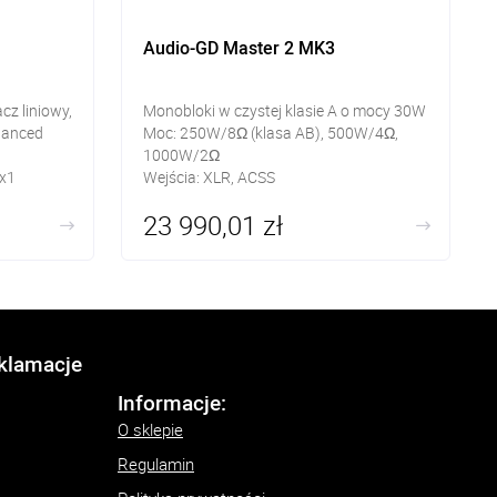
Audio-GD Master 2 MK3
z liniowy,
Monobloki w czystej klasie A o mocy 30W
lanced
Moc: 250W/8Ω (klasa AB), 500W/4Ω,
1000W/2Ω
 x1
Wejścia: XLR, ACSS
23 990,01 zł
pin
eklamacje
Informacje:
O sklepie
Regulamin