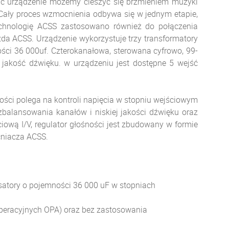
jąc urządzenie możemy cieszyć się brzmieniem muzyki
 Cały proces wzmocnienia odbywa się w jednym etapie,
echnologię ACSS zastosowano również do połączenia
da ACSS. Urządzenie wykorzystuje trzy transformatory
ci 36 000uf. Czterokanałowa, sterowana cyfrowo, 99-
 jakość dźwięku. w urządzeniu jest dostępne 5 wejść
ności polega na kontroli napięcia w stopniu wejściowym
balansowania kanałów i niskiej jakości dźwięku oraz
ową I/V, regulator głośności jest zbudowany w formie
cniacza ACSS.
atory o pojemności 36 000 uF w stopniach
peracyjnych OPA) oraz bez zastosowania