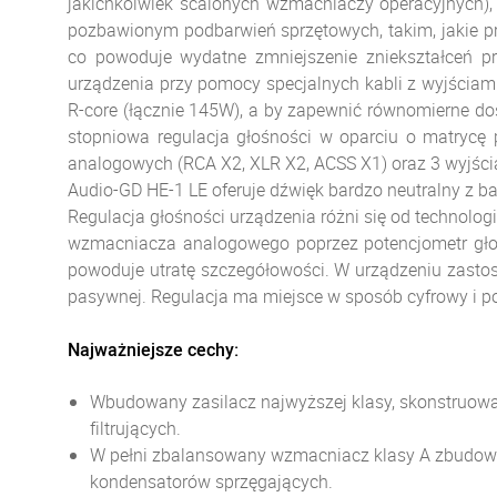
jakichkolwiek scalonych wzmacniaczy operacyjnych),
pozbawionym podbarwień sprzętowych, takim, jakie pr
co powoduje wydatne zmniejszenie zniekształceń p
urządzenia przy pomocy specjalnych kabli z wyjściam
R-core (łącznie 145W), a by zapewnić równomierne d
stopniowa regulacja głośności w oparciu o matrycę 
analogowych (RCA X2, XLR X2, ACSS X1) oraz 3 wyjśc
Audio-GD HE-1 LE oferuje dźwięk bardzo neutralny z b
Regulacja głośności urządzenia różni się od technolog
wzmacniacza analogowego poprzez potencjometr głośn
powoduje utratę szczegółowości. W urządzeniu zastos
pasywnej. Regulacja ma miejsce w sposób cyfrowy i 
Najważniejsze cechy:
Wbudowany zasilacz najwyższej klasy, skonstruow
filtrujących.
W pełni zbalansowany wzmacniacz klasy A zbudowa
kondensatorów sprzęgających.