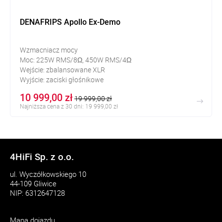
DENAFRIPS Apollo Ex-Demo
Wzmacniacz mocy
Moc: 225W RMS/8
Ω
, 450W RMS/4
Ω
Wejście: zbalansowane XLR
Wyjście: zaciski głośnikowe
10 999,00 zł
19 999,00 zł
Najniższa cena z 30 dni: 19 999,00 zł
4HiFi Sp. z o.o.
ul. Wyczółkowskiego 10
44-109 Gliwice
NIP: 6312647128
Mapa dojazdu