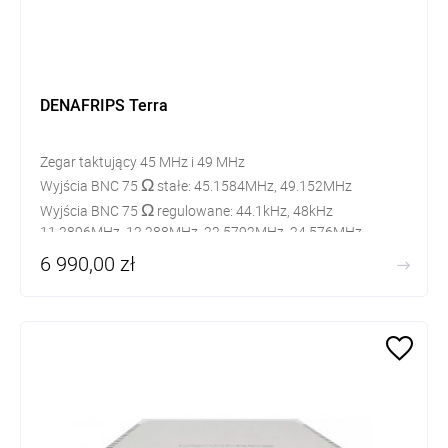
DENAFRIPS Terra
Zegar taktujący 45 MHz i 49 MHz
Ω
Wyjścia BNC 75
stałe: 45.1584MHz, 49.152MHz
Ω
​Wyjścia BNC 75
regulowane: 44.1kHz, 48kHz
11.2896MHz, 12.288MHz, 22.5792MHz, 24.576MHz
6 990,00 zł