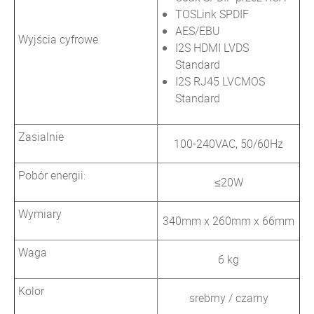
TOSLink SPDIF
AES/EBU
Wyjścia cyfrowe
I2S HDMI LVDS
Standard
I2S RJ45 LVCMOS
Standard
Zasialnie
100-240VAC, 50/60Hz
Pobór energii:
≤20W
Wymiary
340mm x 260mm x 66mm
Waga
6 kg
Kolor
srebrny / czarny