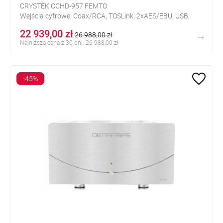
CRYSTEK CCHD-957 FEMTO
Wejścia cyfrowe: Coax/RCA, TOSLink, 2xAES/EBU, USB,
I²S/HDMI, 2xI²S
22 939,00 zł
26 988,00 zł
Wyjścia analogowe: XLR, RCA
Najniższa cena z 30 dni: 26 988,00 zł
FPGA
-45%