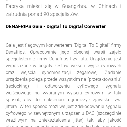
Fabryka mieści się w Guangzhou w Chinach i
zatrudnia ponad 90 specjalistów.
DENAFRIPS Gaia -
Digital To Digital Converter
Gaia jest flagowym konwerterem "
Digital To Digital" firmy
Denafrips. Opracowanie jego obecnej wersji zajęło
specjalistom z firmy Denafrips trzy lata. Urządzenie jest
wyposażone w bogaty zestaw wejść i wyjść cyfrowych
oraz wejścia synchronizacji zegarowej. Zadanie
urządzenia polega przede wszystkim na "przetaktowaniu"
(reclocking) i odtworzeniu cyfrowego sygnału
wejściowego na wybranym wyjściu cyfrowym w taki
sposób, aby do maksimum ograniczyć zjawisko tzw.
jittera. W ten sposób możliwe jest zdekodowanie sygnału
cyfrowego w zewnętrznym urządzeniu DAC (szczególnie
wrażliwym na zniekształcenia jitter) tak, aby jakość
otrzymanego sygnału analogowego audio była znacząco