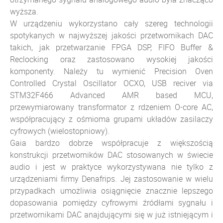
wyższa.
W urządzeniu wykorzystano cały szereg technologii
spotykanych w najwyższej jakości przetwornikach DAC
takich, jak przetwarzanie FPGA DSP,
FIFO Buffer &
Reclocking oraz zastosowano wysokiej jakości
komponenty. Należy tu wymienić
Precision Oven
Controlled Crystal Oscillator OCXO,
USB reciver via
STM32F466 Advanced AMR based MCU,
przewymiarowany transformator z rdzeniem O-core AC,
współpracujący z ośmioma grupami układów zasilaczy
cyfrowych (
wielostopniowy)
.
Gaia bardzo dobrze współpracuje z większością
konstrukcji przetworników DAC stosowanych w świecie
audio i jest w praktyce wykorzystywana nie tylko z
urządzeniami firmy Denafrips. Jej zastosowanie w wielu
przypadkach umożliwia osiągnięcie znacznie lepszego
dopasowania pomiędzy cyfrowymi źródłami sygnału i
przetwornikami DAC anajdującymi się w już istniejącym i