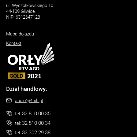
ul. Wyczółkowskiego 10
44-109 Gliwice
NIP: 6312647128
Mapa dojazdu
Kontakt
Dział handlowy:
audio@4hifi.pl
32 810 00 35
tel:
32 810 00 34
tel:
32 302 29 38
tel: