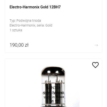
Electro-Harmonix Gold 12BH7
Typ: Podwójna trioda
Electro-Harmonix, seria: Gold
1 sztuka
190,00 zł