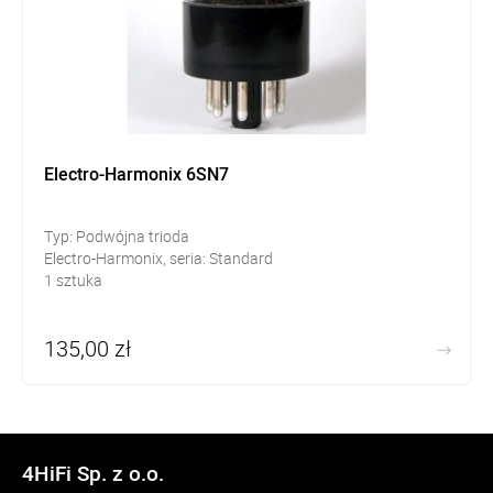
Electro-Harmonix 6SN7
Typ: Podwójna trioda
Electro-Harmonix, seria: Standard
1 sztuka
135,00 zł
4HiFi Sp. z o.o.