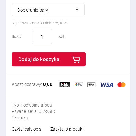
Dobieranie pary
Najniższa cena z 30 dni: 235,00 zł
Ilość:
szt.
Dodaj do koszyka
Koszt dostawy:
0,00
Typ: Podwójna trioda
Psvane, seria: CLASSIC
1 sztuka
Czytaj cały opis
Zapytaj o produkt