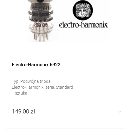
Electro-Harmonix 6922
Typ: Podwójna trioda
Electro-Harmonix, seria: Standard
1 sztuka
149,00 zł