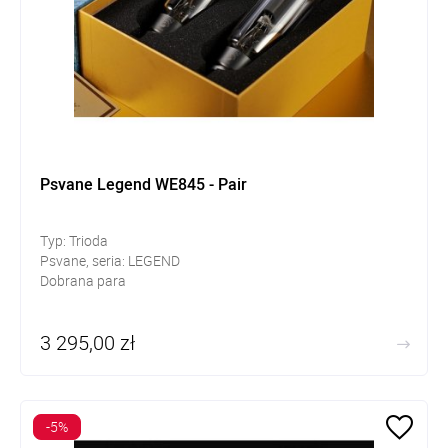
Psvane Legend WE845 - Pair
Typ: Trioda
Psvane, seria: LEGEND
Dobrana para
3 295,00 zł
-5%