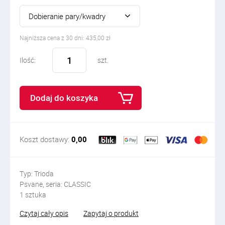
Dobieranie pary/kwadry
Najniższa cena z 30 dni: 435,00 zł
Ilość:
szt.
Dodaj do koszyka
Koszt dostawy:
0,00
Typ: Trioda
Psvane, seria: CLASSIC
1 sztuka
Czytaj cały opis
Zapytaj o produkt