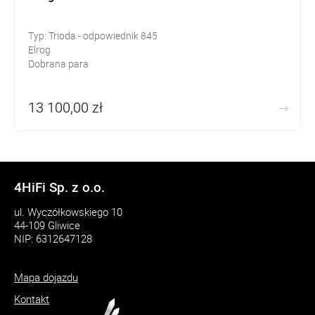
Typ: Trioda - odpowiednik 845
Elrog
Dobrana para
13 100,00 zł
4HiFi Sp. z o.o.
ul. Wyczółkowskiego 10
44-109 Gliwice
NIP: 6312647128
Mapa dojazdu
Kontakt