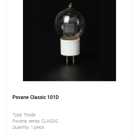
Psvane Classic 101D
Type: Triode
Psvane, series: CLASSIC
Quantity: 1 piece