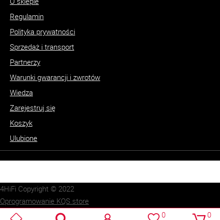
O sklepie
Regulamin
Polityka prywatności
Sprzedaż i transport
Partnerzy
Warunki gwarancji i zwrotów
Wiedza
Zarejestruj się
Koszyk
Ulubione
4HiFi Copyright © 2022
Oprogramowanie KQS.store
Realizacja:
SUCRO.pl
0
0