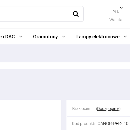
PLN
Waluta
 i DAC
Gramofony
Lampy elektronowe
Brak ocen
(
Dodaj opinię
)
CANOR-PH-2.10
Kod produktu