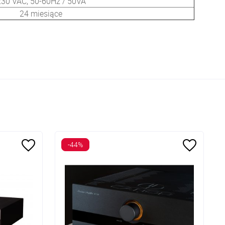
230 VAC, 50-60Hz / 50VA
24 miesiące
-44%