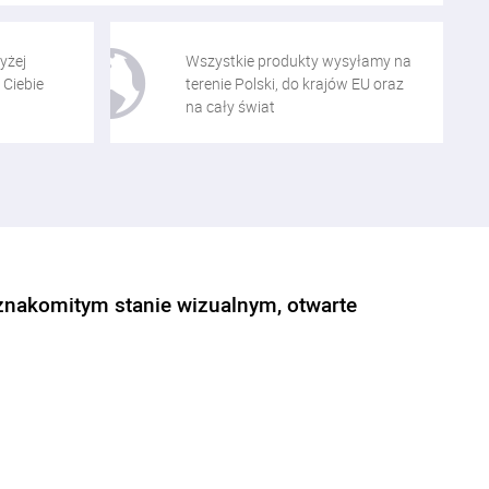
yżej
Wszystkie produkty wysyłamy na
 Ciebie
terenie Polski, do krajów EU oraz
na cały świat
znakomitym stanie wizualnym, otwarte