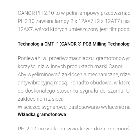
CANOR PH 2.10 to w pełni lampowy przedwzmac
PH2.10 zawiera lampy 2 x 12AX7 i 2 x 12AT7 i je
12AX7, wśród których umieszczony jest filtr podd
Technologia CMT ™ (CANOR ® PCB Milling Technology)
Ponieważ w przedwzmacniaczu gramofonowym p
korzyści niż w innych produktach marki Canor.
Aby wyeliminować zakłócenia mechaniczne, rdzeń
antywibracyjną masą. Ponadto obudowa, w której
do doskonałego stosunku sygnału do szumu. Uzw
zakłóceniom z sieci.
W ścieżce sygnałowej zastosowano wyłącznie naj
Wkładka gramofonowa
PH 2.10 pozwala na wyjątkowo dużą zmienność 