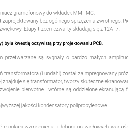
niacz gramofonowy do wkładek MM i MC.
st zaprojektowany bez ogólnego sprzężenia zwrotnego. Pie
źwiękowy. Etapy trzeci i czwarty składają się z 12AT7.
 była kwestią oczywistą przy projektowaniu PCB.
rzetwarzane są sygnały o bardzo małych amplitudach
 transformatora (Lundahl) został zaimpregnowany próżni
 znajduje się transformator, tworzy skuteczne ekranowan
ojenie pierwotne i wtórne są oddzielone ekranującą f
wyższej jakości kondensatory polipropylenowe.
regulacji wzmocnienia i doboru prawidłowych wartości 