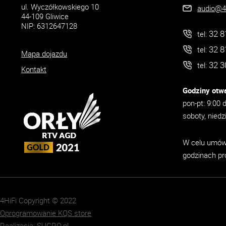
ul. Wyczółkowskiego 10
audio@4h
44-109 Gliwice
NIP: 6312647128
32 8
tel:
32 8
tel:
Mapa dojazdu
32 3
tel:
Kontakt
Godziny otwa
pon-pt: 9:00 
soboty, niedz
W celu umówi
godzinach pr
4HiFi Copyright © 2022
Oprogramowanie KQS.store
Realizacja:
SUCRO.pl