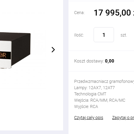
17 995,00 
Cena:
Ilość:
szt.
Koszt dostawy:
0,00
Przedwzmacniacz gramofono
Lampy: 12AX7, 12AT7
Technologia CMT
Wejścia: RCA/MM, RCA/MC
Wyjście: RCA
Czytaj cały opis
Zapytaj o p