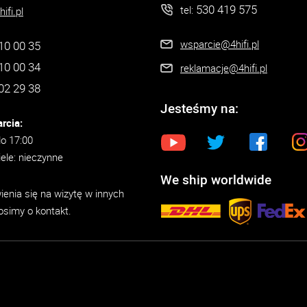
530 419 575
tel:
ifi.pl
wsparcie@4hifi.pl
10 00 35
10 00 34
reklamacje@4hifi.pl
02 29 38
Jesteśmy na:
rcia:
do 17:00
iele: nieczynne
We ship worldwide
enia się na wizytę w innych
osimy o kontakt.