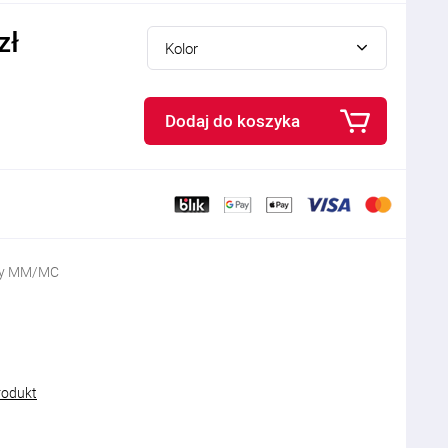
zł
Kolor
Dodaj do koszyka
wy MM/MC
rodukt