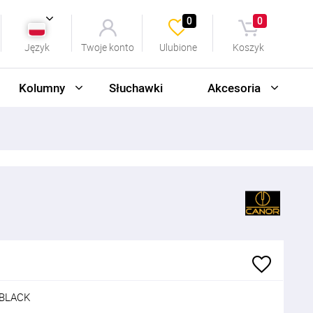
0
0
Język
Twoje konto
Ulubione
Koszyk
Kolumny
Słuchawki
Akcesoria
-BLACK