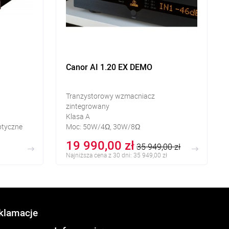
Canor AI 1.20 EX DEMO
Tranzystorowy wzmacniacz
zintegrowany
Klasa A
ptyczne
Moc: 50W/4Ω, 30W/8Ω
ptyczne
Technologia CMT
19 990,00 zł
35 949,00 zł
ansowane
Najniższa cena z 30 dni: 35 949,00 zł
eklamacje