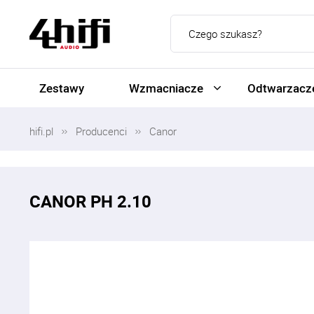
Zestawy
Wzmacniacze
Odtwarzacze
hifi.pl
Producenci
Canor
CANOR PH 2.10