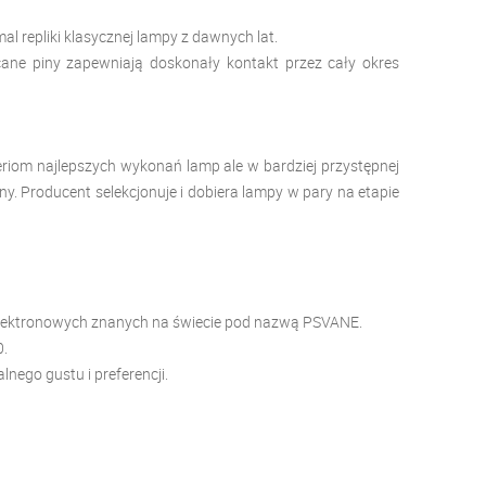
al repliki klasycznej lampy z dawnych lat.
cane piny zapewniają doskonały kontakt przez cały okres
eriom najlepszych wykonań lamp ale w bardziej przystępnej
ny. Producent selekcjonuje i dobiera lampy w pary na etapie
p elektronowych znanych na świecie pod nazwą PSVANE.
0.
ego gustu i preferencji.