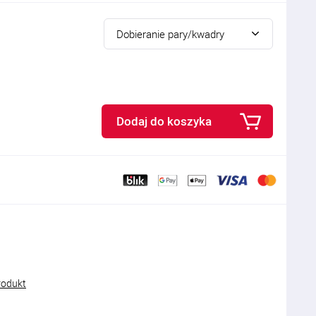
Dobieranie pary/kwadry
Dodaj do koszyka
rodukt