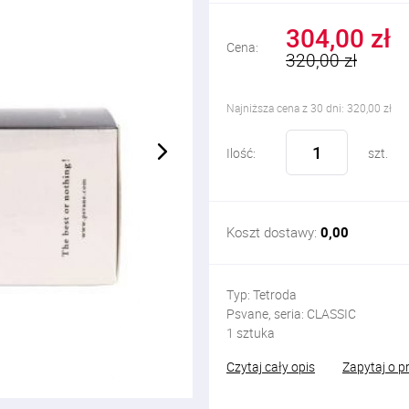
304,00 zł
Cena:
320,00 zł
Najniższa cena z 30 dni: 320,00 zł
Ilość:
szt.
Koszt dostawy:
0,00
Typ: Tetroda
Psvane, seria: CLASSIC
1 sztuka
Czytaj cały opis
Zapytaj o p