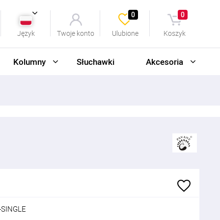
0
0
Język
Twoje konto
Ulubione
Koszyk
Kolumny
Słuchawki
Akcesoria
8-SINGLE