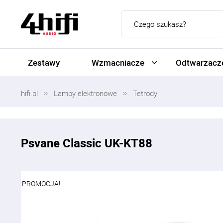
Zestawy
Wzmacniacze
Odtwarzacze
hifi.pl
Lampy elektronowe
Tetrody
Psvane Classic UK-KT88
PROMOCJA!