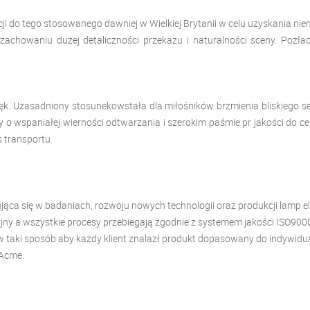
i do tego stosowanego dawniej w Wielkiej Brytanii w celu uzyskania niem
chowaniu dużej detaliczności przekazu i naturalności sceny. Pozła
ięk. Uzasadniony stosunek
owstała dla miłośników brzmienia bliskiego s
 o wspaniałej wierności odtwarzania i szerokim paśmie pr
jakości do ce
 transportu.
izująca się w badaniach, rozwoju nowych technologii oraz produkcji lam
ny a wszystkie procesy przebiegają zgodnie z systemem jakości ISO900
aki sposób aby każdy klient znalazł produkt dopasowany do indywidualn
 Acme.