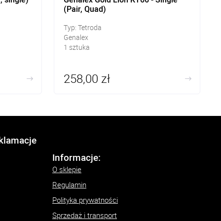
(Pair, Quad)
Typ: Tetroda
Genalex
1 sztuka
258,00 zł
eklamacje
Informacje:
O sklepie
Regulamin
Polityka prywatności
Sprzedaż i transport