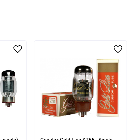
, single)
Genalex Gold Lion KT66 - Single