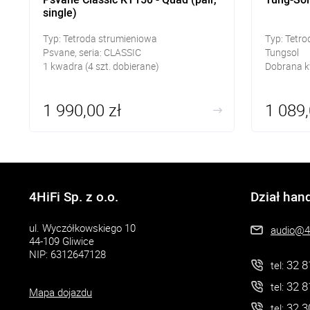
single)
Typ: Tetroda strumieniowa
Typ: Tetr
Psvane, seria: CLASSIC
Tungsol
1 kwadra (4 szt. dobierane)
Dobrana 
1 990,00 zł
1 089,
4HiFi Sp. z o.o.
Dział han
ul. Wyczółkowskiego 10
audio@4h
44-109 Gliwice
NIP: 6312647128
32 8
tel:
32 8
tel:
Mapa dojazdu
32 3
tel: