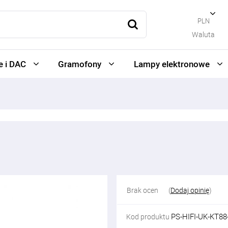
PLN
Waluta
 i DAC
Gramofony
Lampy elektronowe
Brak ocen
(
Dodaj opinię
)
PS-HIFI-UK-KT8
Kod produktu