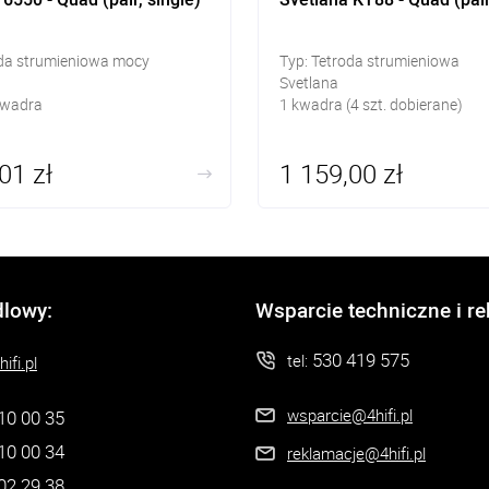
oda strumieniowa mocy
Typ: Tetroda strumieniowa
Svetlana
kwadra
1 kwadra (4 szt. dobierane)
01 zł
1 159,00 zł
dlowy:
Wsparcie techniczne i r
530 419 575
tel:
ifi.pl
wsparcie@4hifi.pl
10 00 35
10 00 34
reklamacje@4hifi.pl
02 29 38