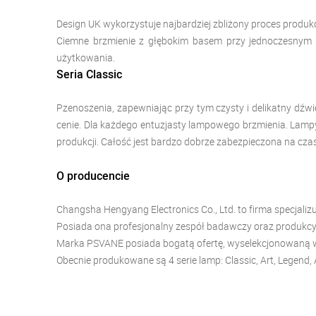
Design UK wykorzystuje najbardziej zbliżony proces produkcj
Ciemne brzmienie z głębokim basem przy jednoczesnym za
użytkowania.
Seria Classic
Pzenoszenia, zapewniając przy tym czysty i delikatny dźw
cenie. Dla każdego entuzjasty lampowego brzmienia. Lampy
produkcji. Całość jest bardzo dobrze zabezpieczona na czas
O producencie
Changsha Hengyang Electronics Co., Ltd. to firma specjal
Posiada ona profesjonalny zespół badawczy oraz produkcyj
Marka PSVANE posiada bogatą ofertę, wyselekcjonowaną w t
Obecnie produkowane są 4 serie lamp: Classic, Art, Legend,