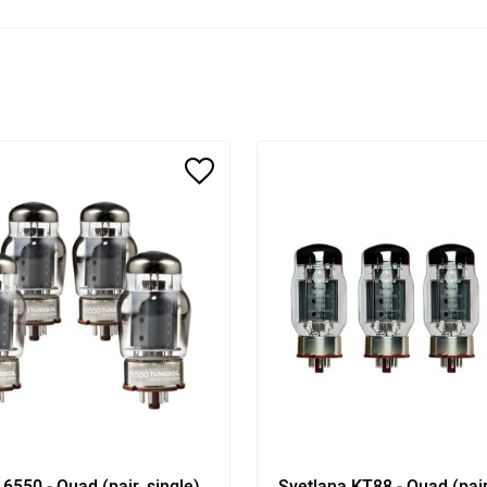
6550 - Quad (pair, single)
Svetlana KT88 - Quad (pair