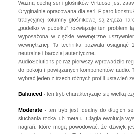
Ważną cechą serii głośników Virtuoso jest zaa
Oryginalnie opracowana dla serii Figaro konstru
tradycyjnej kolumny głośnikowej są złącza nar
„pudełko w pudełku” rozwiązuje ten problem ł
wyposażona w ciężkie wewnętrzne usztywnienie
wewnętrznej. Ta technika pozwala osiągnąć 
neutralne i bardziej autentyczne.
AudioSolutions po raz pierwszy wprowadziło reg
do pokoju i powiązanych komponentów audio. Te
wybrać jeden z trzech różnych profili ustawień zw
Balanced
ten tryb charakteryzuje się wielką 
-
Moderate
ten tryb jest idealny do długich s
-
słuchania rocka lub metalu. Ciągła ewolucja wy
nagrań, które mogą powodować, że dźwięk jest