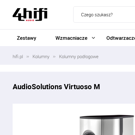
Zestawy
Wzmacniacze
Odtwarzacze
hifi.pl
Kolumny
Kolumny podłogowe
AudioSolutions Virtuoso M