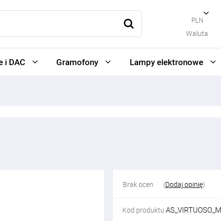
PLN
Waluta
 i DAC
Gramofony
Lampy elektronowe
Brak ocen
(
Dodaj opinię
)
AS_VIRTUOSO_
Kod produktu