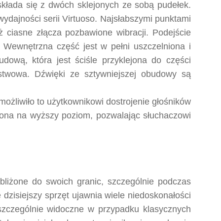
składa się z dwóch sklejonych ze sobą pudełek.
wydajności serii Virtuoso. Najsłabszymi punktami
ż ciasne złącza pozbawione wibracji. Podejście
 Wewnętrzna część jest w pełni uszczelniona i
dową, która jest ściśle przyklejona do części
stwowa. Dźwięki ze sztywniejszej obudowy są
ożliwiło to użytkownikowi dostrojenie głośników
siona na wyższy poziom, pozwalając słuchaczowi
zbliżone do swoich granic, szczególnie podczas
dzisiejszy sprzęt ujawnia wiele niedoskonałości
 szczególnie widoczne w przypadku klasycznych