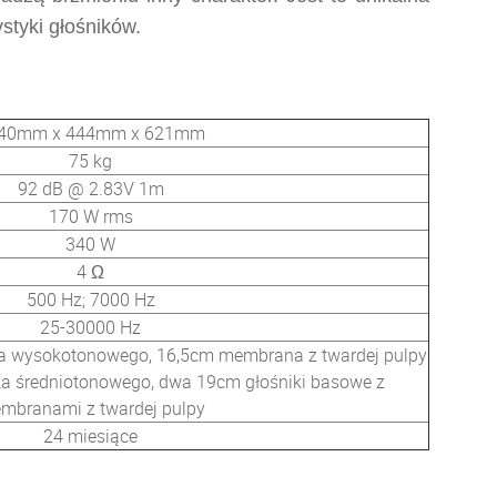
styki głośników.
40mm x 444mm x 621mm
75 kg
92 dB @ 2.83V 1m
170 W rms
340 W
4 Ω
500 Hz; 7000 Hz
25-30000 Hz
a wysokotonowego, 16,5cm membrana z twardej pulpy
ika średniotonowego, dwa 19cm głośniki basowe z
mbranami z twardej pulpy
24 miesiące