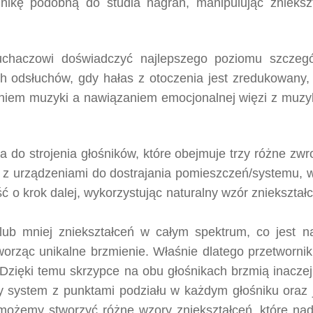
nikę podobną do studia nagrań, manipulując zniekszt
łuchaczowi doświadczyć najlepszego poziomu szczeg
ch odsłuchów, gdy hałas z otoczenia jest zredukowany,
iem muzyki a nawiązaniem emocjonalnej więzi z muzyk
 do strojenia głośników, które obejmuje trzy różne zw
ić z urządzeniami do dostrajania pomieszczeń/systemu,
ść o krok dalej, wykorzystując naturalny wzór zniekszt
 lub mniej zniekształceń w całym spektrum, co jest 
tworząc unikalne brzmienie. Właśnie dlatego przetworni
 Dzięki temu skrzypce na obu głośnikach brzmią inaczej
 system z punktami podziału w każdym głośniku oraz
 możemy stworzyć różne wzory zniekształceń, które nad