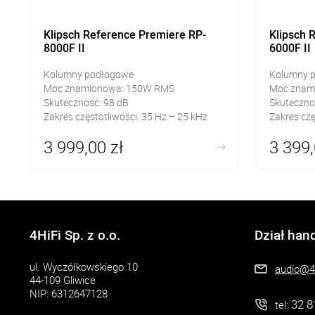
Klipsch Reference Premiere RP-
Klipsch 
8000F II
6000F II
Kolumny podłogowe
Kolumny 
Moc znamionowa: 150W RMS
Moc znam
Skuteczność: 98 dB
Skuteczno
Zakres częstotliwości: 35 Hz – 25 kHz
Zakres czę
3 999,00 zł
3 399,
4HiFi Sp. z o.o.
Dział han
ul. Wyczółkowskiego 10
audio@4h
44-109 Gliwice
NIP: 6312647128
32 8
tel: