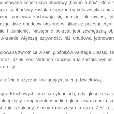
wansowana konstrukcja obudowy „box in a box”, która 
kcja tej obudowy została ulepszona w celu zwiększenia 
ożne, ponieważ zachowują się bardziej jak zawiasy, ni
ącząc dwie obudowy ułożone w układzie przesuniętym.
 i tłumienie. Następnie pokryta jest zewnętrzną obu
10-krotnie większą sztywność, niż obudowa jednowar
ulowaną zwrotnicę w serii głośników Vantage Classic. Um
raz, dzięki serii Virtuoso koncepcja ta została wynie
rotnicy.
czystością muzyczną i wciągającą sceną dźwiękową.
esji odsłuchowych oraz w sytuacjach, gdy głośniki są 
sokiej klasy komponentów audio i głośników oznacza, że 
 zniekształcony, głośny i meczący dla uszu. Jest to