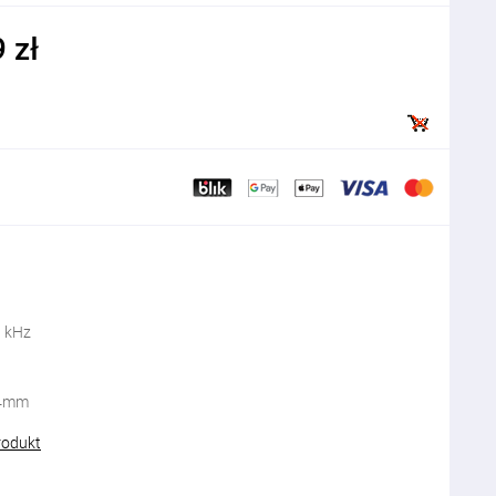
 zł
0 kHz
44mm
rodukt