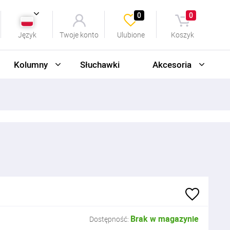
0
0
Język
Twoje konto
Ulubione
Koszyk
Kolumny
Słuchawki
Akcesoria
M
Brak w magazynie
Dostępność: