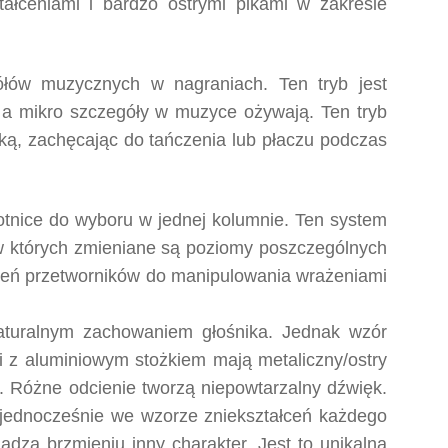
ałceniami i bardzo ostrymi pikami w zakresie
ółów muzycznych w nagraniach. Ten tryb jest
 a mikro szczegóły w muzyce ożywają. Ten tryb
ą, zachęcając do tańczenia lub płaczu podczas
rotnice do wyboru w jednej kolumnie. Ten system
 w których zmieniane są poziomy poszczególnych
ałceń przetworników do manipulowania wrażeniami
naturalnym zachowaniem głośnika. Jednak wzór
ki z aluminiowym stożkiem mają metaliczny/ostry
. Różne odcienie tworzą niepowtarzalny dźwięk.
 jednocześnie we wzorze zniekształceń każdego
adzą brzmieniu inny charakter. Jest to unikalna