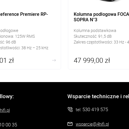
Reference Premiere RP-
Kolumna podłogowa FOC
SOPRA N°3
podłogowe
Kolumna podstawkowa
ionowa: 125W RMS
Skuteczność:
91,5
dB
ść: 96 dB
Zakres częstotliwości:
33 Hz - 
stotliwości: 38 Hz – 25 kHz
01 zł
47 999,00 zł
dlowy:
Wsparcie techniczne i r
530 419 575
tel:
ifi.pl
wsparcie@4hifi.pl
10 00 35