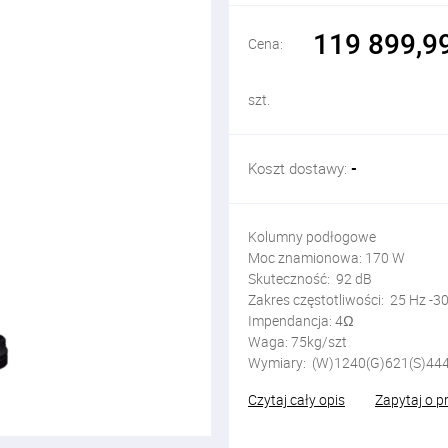
119 899,99
Cena:
szt.
Koszt dostawy:
-
Kolumny podłogowe
Moc znamionowa: 170 W
Skuteczność: 92 dB
Zakres częstotliwości: 25 Hz -3
Impendancja: 4Ω
Waga: 75kg/szt
Wymiary: (W)1240(G)621(S)4
Czytaj cały opis
Zapytaj o p