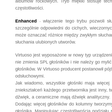
albumów rockowych. Tryb miękki stosuje tech
częstotliwości.
Enhanced
włączenie tego trybu pozwoli s
-
szczególnie odpowiedni do cichych, wieczorny
może oznaczać różnice między zwykłym słuchan
słuchania ulubionych utworów.
Virtuoso jest wyposażone w nowy typ urządzenia
nie zmienia SPL głośników i nie należy go myl
głośników. W Virtuoso producent postanowił pój
odsłuchowymi.
Jak wiadomo, wszystkie głośniki maja więcej
zniekształceń każdego przetwornika jest inny, 
dźwięk, a ceramiczne mają dźwięk analityczny.
Dodając więcej głośników do kolumny tworzymy
głośnika. Manipulując częstotliwością podziału