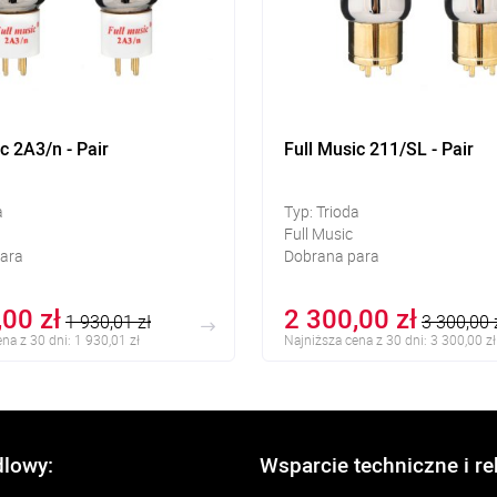
c 2A3/n - Pair
Full Music 211/SL - Pair
a
Typ: Trioda
Full Music
ara
Dobrana para
,00 zł
2 300,00 zł
1 930,01 zł
3 300,00 
na z 30 dni: 1 930,01 zł
Najniższa cena z 30 dni: 3 300,00 zł
dlowy:
Wsparcie techniczne i r