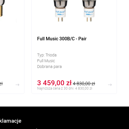
Full Music 300B/C - Pair
Typ: Trioda
Full Music
Dobrana para
3 459,00 zł
zł
4 830,00 zł
Najniższa cena z 30 dni: 4 830,00 zł
eklamacje