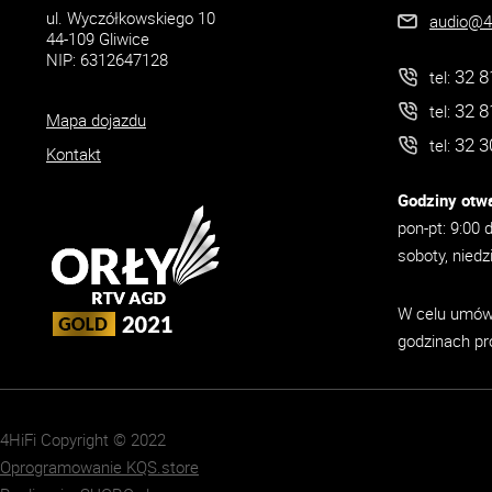
ul. Wyczółkowskiego 10
audio@4h
44-109 Gliwice
NIP: 6312647128
32 8
tel:
32 8
tel:
Mapa dojazdu
32 3
tel:
Kontakt
Godziny otwa
pon-pt: 9:00 
soboty, niedz
W celu umówi
godzinach pr
4HiFi Copyright © 2022
Oprogramowanie KQS.store