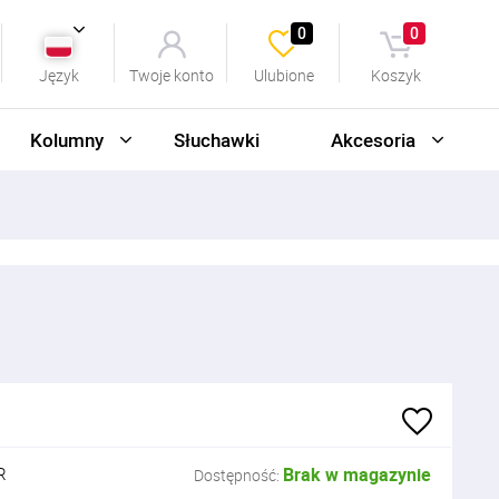
0
0
Język
Twoje konto
Ulubione
Koszyk
Kolumny
Słuchawki
Akcesoria
R
Brak w magazynie
Dostępność: