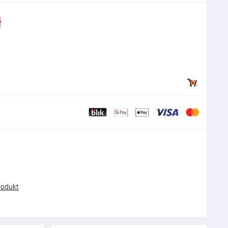
ł
rodukt