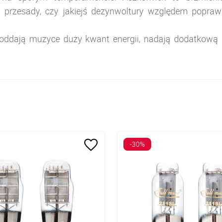
rzesady, czy jakiejś dezynwoltury względem poprawn
, oddają muzyce duży kwant energii, nadają dodatkow
-30%