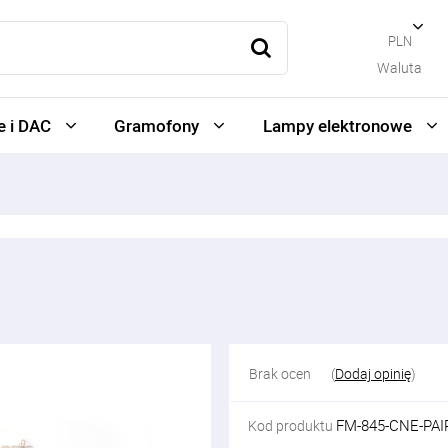
PLN
Waluta
 i DAC
Gramofony
Lampy elektronowe
Brak ocen
(
Dodaj opinię
)
FM-845-CNE-PAI
Kod produktu