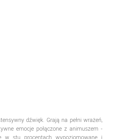
stensywny dźwięk. Grają na pełni wrażeń,
zytywne emocje połączone z animuszem -
nie w stu procentach wypoziomowane i