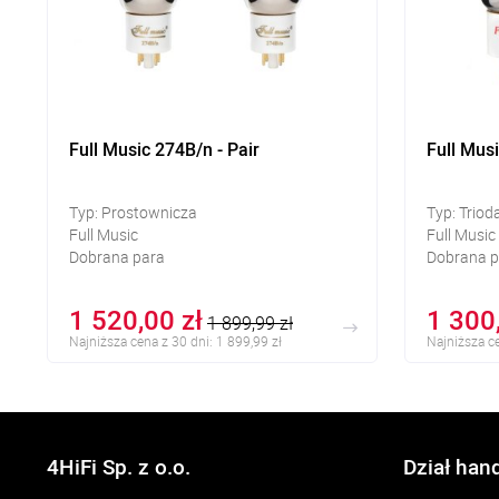
Full Music 274B/n - Pair
Full Musi
Typ: Prostownicza
Typ: Triod
Full Music
Full Music
Dobrana para
Dobrana p
1 520,00 zł
1 300
1 899,99 zł
Najniższa cena z 30 dni: 1 899,99 zł
Najniższa ce
4HiFi Sp. z o.o.
Dział han