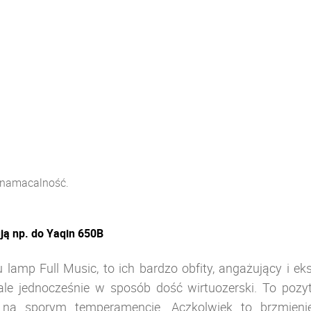
i namacalność.
ją np. do Yaqin 650B
 lamp Full Music, to ich bardzo obfity, angażujący i ek
, ale jednocześnie w sposób dość wirtuozerski. To po
z na sporym temperamencie. Aczkolwiek to brzmie