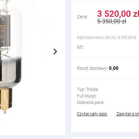
3 520,00 z
Cena:
5 350,00 zł
Najniższa cena z 30 dni: 5 350,00 zł
szt.
Koszt dostawy:
0,00
Typ: Trioda
Full Music
Dobrana para
Czytaj cały opis
Zapytaj o p