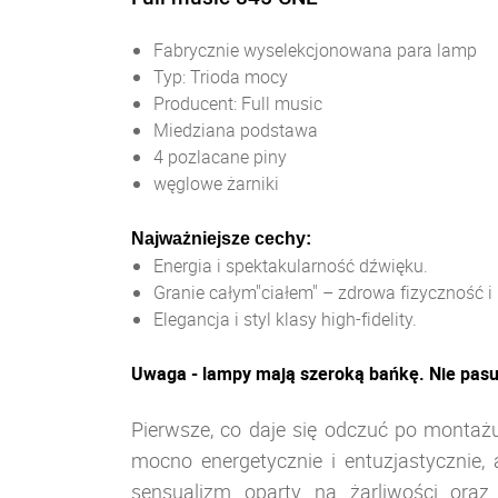
Fabrycznie wyselekcjonowana para lamp
Typ: Trioda mocy
Producent: Full music
Miedziana podstawa
4 pozlacane piny
węglowe żarniki
Najważniejsze cechy:
Energia i spektakularność dźwięku.
Granie całym"ciałem" – zdrowa fizyczność 
Elegancja i styl klasy high-fidelity.
Uwaga - lampy mają szeroką bańkę. Nie pasu
Pierwsze, co daje się odczuć po montażu
mocno energetycznie i entuzjastycznie
sensualizm oparty na żarliwości ora