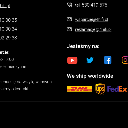
530 419 575
tel:
ifi.pl
wsparcie@4hifi.pl
10 00 35
10 00 34
reklamacje@4hifi.pl
02 29 38
Jesteśmy na:
rcia:
do 17:00
iele: nieczynne
We ship worldwide
enia się na wizytę w innych
osimy o kontakt.