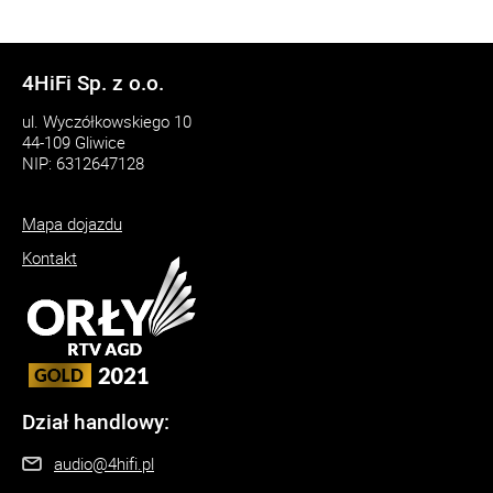
4HiFi Sp. z o.o.
ul. Wyczółkowskiego 10
44-109 Gliwice
NIP: 6312647128
Mapa dojazdu
Kontakt
Dział handlowy:
audio@4hifi.pl