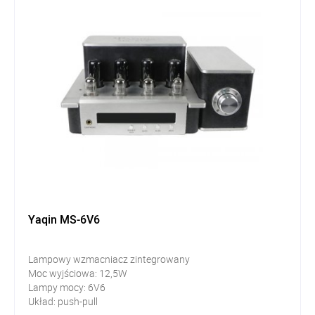
Yaqin MS-6V6
Lampowy wzmacniacz zintegrowany
Moc wyjściowa: 12,5W
Lampy mocy: 6V6
Układ: push-pull