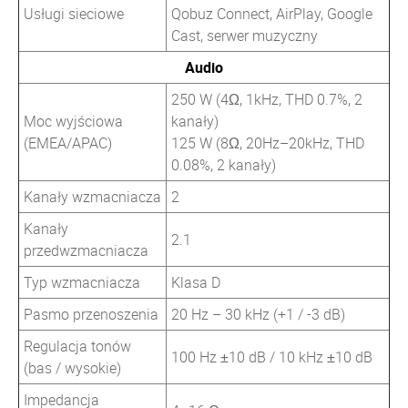
Usługi sieciowe
Qobuz Connect, AirPlay, Google
Cast, serwer muzyczny
Audio
250 W (4Ω, 1kHz, THD 0.7%, 2
Moc wyjściowa
kanały)
(EMEA/APAC)
125 W (8Ω, 20Hz–20kHz, THD
0.08%, 2 kanały)
Kanały wzmacniacza
2
Kanały
2.1
przedwzmacniacza
Typ wzmacniacza
Klasa D
Pasmo przenoszenia
20 Hz – 30 kHz (+1 / -3 dB)
Regulacja tonów
100 Hz ±10 dB / 10 kHz ±10 dB
(bas / wysokie)
Impedancja