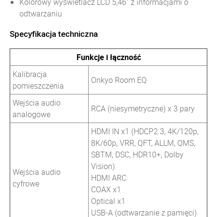
Kolorowy wyświetlacz LCD 5,46” z informacjami o
odtwarzaniu
Specyfikacja techniczna
Funkcje i łączność
Kalibracja
Onkyo Room EQ
pomieszczenia
Wejścia audio
RCA (niesymetryczne) x 3 pary
analogowe
HDMI IN x1 (HDCP2.3, 4K/120p,
8K/60p, VRR, QFT, ALLM, QMS,
SBTM, DSC, HDR10+, Dolby
Vision)
Wejścia audio
HDMI ARC
cyfrowe
COAX x1
Optical x1
USB-A (odtwarzanie z pamięci)