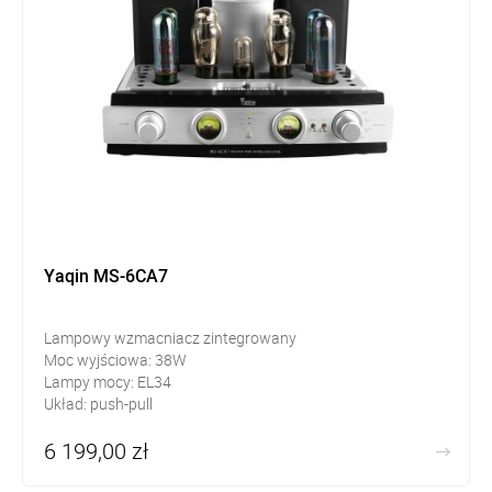
Yaqin MS-6CA7
Lampowy wzmacniacz zintegrowany
Moc wyjściowa: 38W
Lampy mocy: EL34
Układ: push-pull
6 199,00 zł