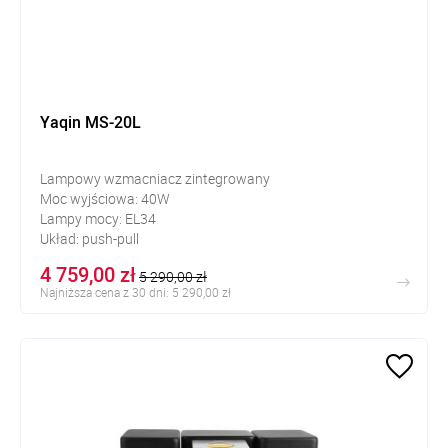
Yaqin MS-20L
Lampowy wzmacniacz zintegrowany
Moc wyjściowa: 40W
Lampy mocy: EL34
Układ: push-pull
4 759,00 zł
5 290,00 zł
Najniższa cena z 30 dni: 5 290,00 zł