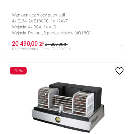
Wzmacniacz mocy push-pull
4x EL34, 2x E180CC, 1x 12AY7
Wejścia: 4x RCA, 1x XLR
Wyjścia: Pre-out, 2 pary zacisków (4Ω i 8Ω)
20 490,00 zł
37 200,00 zł
Najniższa cena z 30 dni: 37 200,00 zł
-10%