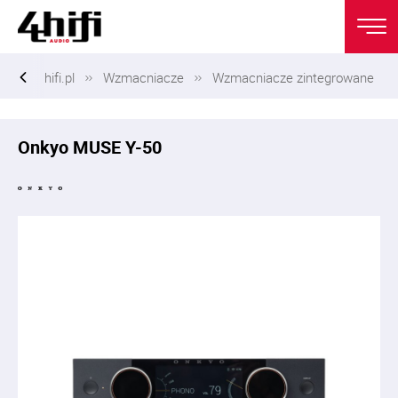
hifi.pl
Wzmacniacze
Wzmacniacze zintegrowane
Onkyo MUSE Y-50