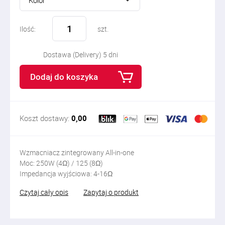
Kolor
Ilość:
szt.
Dostawa (Delivery) 5 dni
Dodaj do koszyka
Koszt dostawy:
0,00
Wzmacniacz zintegrowany All-in-one
Moc: 250W (4Ω) / 125 (8Ω)
Impedancja wyjściowa: 4-16Ω
Czytaj cały opis
Zapytaj o produkt